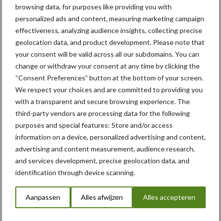
browsing data, for purposes like providing you with
personalized ads and content, measuring marketing campaign
Beregening /
Hakselen
effectiveness, analyzing audience insights, collecting precise
Irrigatie
geolocation data, and product development. Please note that
your consent will be valid across all our subdomains. You can
change or withdraw your consent at any time by clicking the
“Consent Preferences” button at the bottom of your screen.
Toon meer
We respect your choices and are committed to providing you
with a transparent and secure browsing experience. The
third-party vendors are processing data for the following
purposes and special features: Store and/or access
Primaire
Recent nieuws
Partner nieuws
information on a device, personalized advertising and content,
Sidebar
advertising and content measurement, audience research,
and services development, precise geolocation data, and
10 aug
Tot 5 ton per wiel om
identification through device scanning.
ondergrondverdichting te beperken
Aanpassen
Alles afwijzen
Alles accepteren
10 aug
Machines en werktuigen gewild