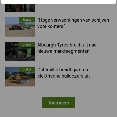
doelwit criminelen
6 aug
"Hoge verwachtingen van schijven
voor kouters"
5 aug
Albourgh Tyres breidt uit naar
nieuwe marktsegmenten
5 aug
Caterpillar breidt gamma
elektrische bulldozers uit
Toon meer