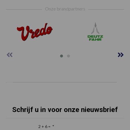
Footer
Onze brandpartners
Schrijf u in voor onze nieuwsbrief
2 + 6 =
*