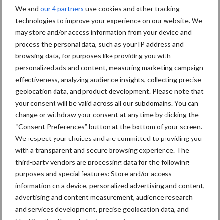
We and
our 4 partners
use cookies and other tracking
technologies to improve your experience on our website. We
may store and/or access information from your device and
Themapagina's
process the personal data, such as your IP address and
browsing data, for purposes like providing you with
Bemesting
Gewas & ruwvoer
Loonwerk activ
personalized ads and content, measuring marketing campaign
effectiveness, analyzing audience insights, collecting precise
geolocation data, and product development. Please note that
your consent will be valid across all our subdomains. You can
change or withdraw your consent at any time by clicking the
Beregening /
Hakselen
“Consent Preferences” button at the bottom of your screen.
Irrigatie
We respect your choices and are committed to providing you
with a transparent and secure browsing experience. The
third-party vendors are processing data for the following
purposes and special features: Store and/or access
information on a device, personalized advertising and content,
Toon meer
advertising and content measurement, audience research,
and services development, precise geolocation data, and