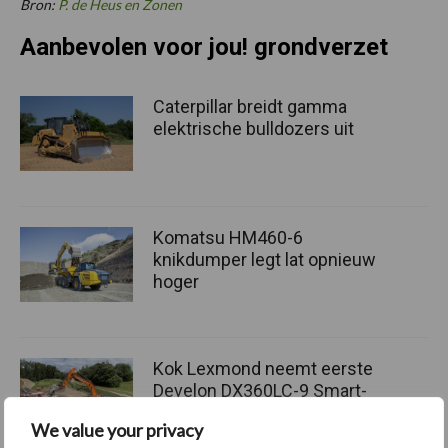
Bron:
P. de Heus en Zonen
Aanbevolen voor jou! grondverzet
Caterpillar breidt gamma
elektrische bulldozers uit
Komatsu HM460-6
knikdumper legt lat opnieuw
hoger
Kok Lexmond neemt eerste
Develon DX360LC-9 Smart-
rupsgraafmachine in
We value your privacy
gebruik