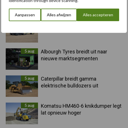
identification through device scanning.
Primaire
Recent nieuws
Partner nieuws
Sidebar
Aanpassen
Alles afwijzen
Alles accepteren
6 aug
"Hoge verwachtingen van schijven
voor kouters"
5 aug
Albourgh Tyres breidt uit naar
nieuwe marktsegmenten
5 aug
Caterpillar breidt gamma
elektrische bulldozers uit
5 aug
Komatsu HM460-6 knikdumper legt
lat opnieuw hoger