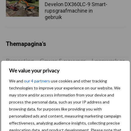
Develon DX360LC-9 Smart-
rupsgraafmachine in
gebruik
Themapagina's
Bemesting
Gewas & ruwvoer
Loonwerk activ
We value your privacy
We and
our 4 partners
use cookies and other tracking
technologies to improve your experience on our website. We
Beregening /
Hakselen
may store and/or access information from your device and
Irrigatie
process the personal data, such as your IP address and
browsing data, for purposes like providing you with
personalized ads and content, measuring marketing campaign
effectiveness, analyzing audience insights, collecting precise
geolocation data, and product development. Please note that