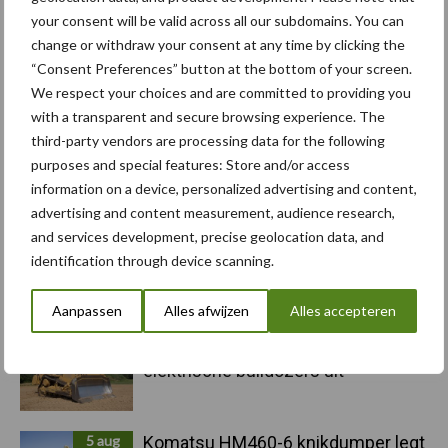
Toon meer
your consent will be valid across all our subdomains. You can
change or withdraw your consent at any time by clicking the
“Consent Preferences” button at the bottom of your screen.
Primaire
We respect your choices and are committed to providing you
Recent nieuws
Partner nieuws
with a transparent and secure browsing experience. The
Sidebar
third-party vendors are processing data for the following
6 aug
"Hoge verwachtingen van schijven
purposes and special features: Store and/or access
voor kouters"
information on a device, personalized advertising and content,
advertising and content measurement, audience research,
and services development, precise geolocation data, and
5 aug
Albourgh Tyres breidt uit naar
identification through device scanning.
nieuwe marktsegmenten
Aanpassen
Alles afwijzen
Alles accepteren
5 aug
Caterpillar breidt gamma
elektrische bulldozers uit
5 aug
Komatsu HM460-6 knikdumper legt