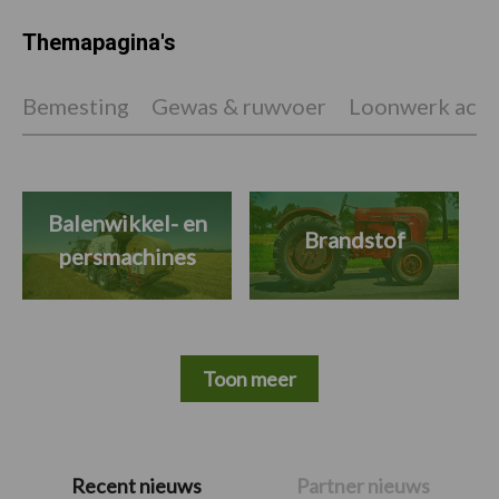
Themapagina's
Bemesting
Gewas & ruwvoer
Loonwerk activ
Balenwikkel- en
Brandstof
persmachines
Toon meer
Primaire
Recent nieuws
Partner nieuws