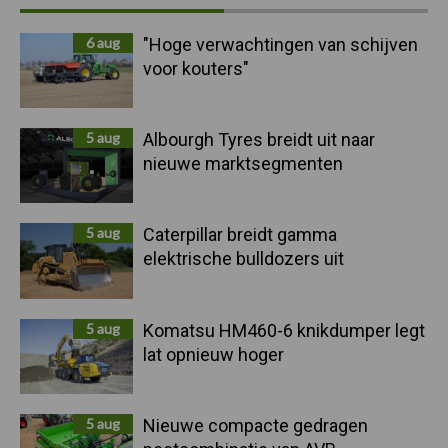
Sidebar
6 aug
"Hoge verwachtingen van schijven
voor kouters"
5 aug
Albourgh Tyres breidt uit naar
nieuwe marktsegmenten
5 aug
Caterpillar breidt gamma
elektrische bulldozers uit
5 aug
Komatsu HM460-6 knikdumper legt
lat opnieuw hoger
5 aug
Nieuwe compacte gedragen