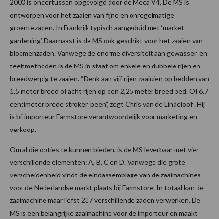
2000 is ondertussen opgevolgd door de Meca V4. De MS is
ontworpen voor het zaaien van fijne en onregelmatige
groentezaden. In Frankrijk typisch aangeduid met ‘market
gardening’. Daarnaast is de MS ook geschikt voor het zaaien van
bloemenzaden. Vanwege de enorme diversiteit aan gewassen en
teeltmethoden is de MS in staat om enkele en dubbele rijen en
breedwerpig te zaaien. “Denk aan vijf rijen zaaiuien op bedden van
1,5 meter breed of acht rijen op een 2,25 meter breed bed. Of 6,7
centimeter brede stroken peen”, zegt Chris van de Lindeloof . Hij
is bij importeur Farmstore verantwoordelijk voor marketing en
verkoop.
Om al die opties te kunnen bieden, is de MS leverbaar met vier
verschillende elementen: A, B, C en D. Vanwege die grote
verscheidenheid vindt de eindassemblage van de zaaimachines
voor de Nederlandse markt plaats bij Farmstore. In totaal kan de
zaaimachine maar liefst 237 verschillende zaden verwerken. De
MS is een belangrijke zaaimachine voor de importeur en maakt