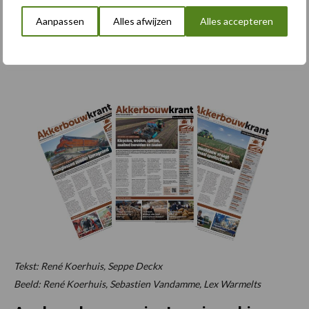
verstoppingen of lege zaadtankjes.”
Aanpassen
Alles afwijzen
Alles accepteren
Dit is een artikel uit de Akkerbouwkrant. Wil je deze thuis
ontvangen? Klik hier.
Tekst: René Koerhuis, Seppe Deckx
Beeld: René Koerhuis, Sebastien Vandamme, Lex Warmelts