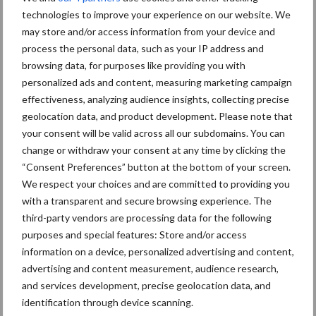
agressief af, dan neemt tegelijkertijd het vacuüm toe. Je hoeft
technologies to improve your experience on our website. We
may store and/or access information from your device and
maar één element af te stellen en vervolgens kun je de andere
process the personal data, such as your IP address and
elementen op dezelfde waarde instellen.”
browsing data, for purposes like providing you with
Hydraulische aandrijving
personalized ads and content, measuring marketing campaign
effectiveness, analyzing audience insights, collecting precise
geolocation data, and product development. Please note that
Op basis van de verschillende zaaielementen en de verschillende
your consent will be valid across all our subdomains. You can
starre en opklapbare frames ontstaan de meest uiteenlopende
change or withdraw your consent at any time by clicking the
zaaicombinaties. “Dit jaar merken we dat met name MS-machines
“Consent Preferences” button at the bottom of your screen.
voor drie bedden van 2,25 meter breedte populair zijn. De MS
We respect your choices and are committed to providing you
wordt in de meeste gevallen hydraulisch aangedreven. We
with a transparent and secure browsing experience. The
merken wel dat gebruikers meer en meer kiezen voor
third-party vendors are processing data for the following
elektronische opties. Omwille van bedieningsgemak maar zeker
purposes and special features: Store and/or access
ook voor een optimaal resultaat. Zo is zo’n 75 procent van de
information on a device, personalized advertising and content,
advertising and content measurement, audience research,
machines voorzien van optionele optische sensoren in het kouter
and services development, precise geolocation data, and
voor zadentelling. Dat genereert niet alleen data over de
identification through device scanning.
zaaihoeveelheid, het monitort ook de afgifte en dus eventuele