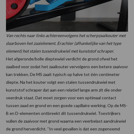
Van rechts naar links achtereenvolgens het scherpzaaikouter met
daarboven het zaaielement. Erachter (afhankelijke van het type
element) het stalen tussendrukwiel met kunststof schraper.
Het afgeronde/bolle dieptewiel verdicht de grond ofwel het
zaaibed voor zodat het zaaikouter vervolgens een betere zaaivoor
kan trekken. De MS zaait typisch op halve tot één centimeter
diepte. Na het kouter volgt een stalen tussendrukwiel met
kunststof schraper dat aan een relatief lange arm zit die onder
veerdruk staat. Dat moet zorgen voor een optimaal contact
tussen zaad en grond en een goede capillaire werking. Op de MS-
B en D-elementen ontbreekt dit tussendrukwiel. Toestrijkers
vullen de zaaivoor met grond waarna een veerbelast aandrukwiel
de grond herverdicht. “In veel gevallen is dat een zogenoemd