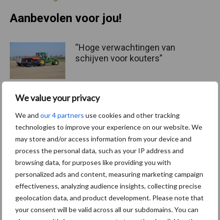
Aanbevolen voor jou!
“Hoge verwachtingen van
schijven voor kouters”
We value your privacy
Albourgh Tyres breidt uit
We and
our 4 partners
use cookies and other tracking
naar nieuwe
technologies to improve your experience on our website. We
marktsegmenten
may store and/or access information from your device and
process the personal data, such as your IP address and
browsing data, for purposes like providing you with
personalized ads and content, measuring marketing campaign
Caterpillar breidt gamma
effectiveness, analyzing audience insights, collecting precise
elektrische bulldozers uit
geolocation data, and product development. Please note that
your consent will be valid across all our subdomains. You can