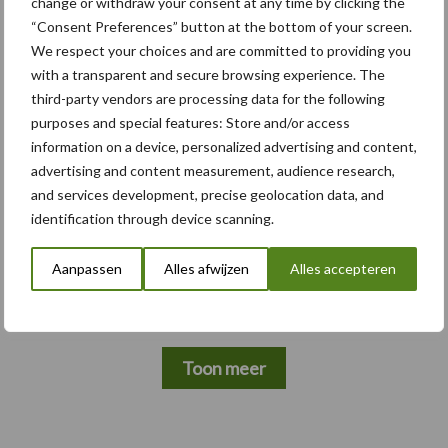
change or withdraw your consent at any time by clicking the
“Consent Preferences” button at the bottom of your screen.
We respect your choices and are committed to providing you
Themapagina's
with a transparent and secure browsing experience. The
third-party vendors are processing data for the following
Bemesting
Gewas & ruwvoer
Loonwerk activ
purposes and special features: Store and/or access
information on a device, personalized advertising and content,
advertising and content measurement, audience research,
and services development, precise geolocation data, and
identification through device scanning.
Amazone
Joskin
Aanpassen
Alles afwijzen
Alles accepteren
Toon meer