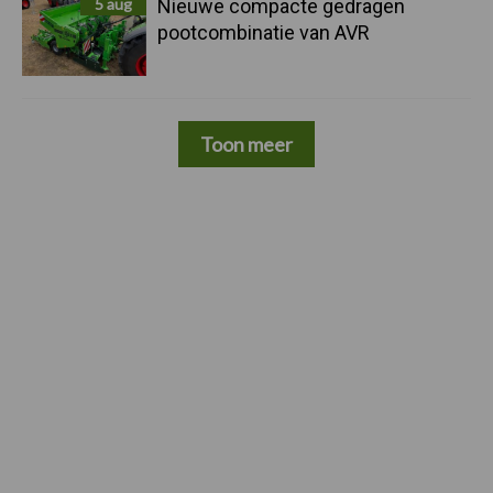
5 aug
Nieuwe compacte gedragen
pootcombinatie van AVR
Toon meer
Footer