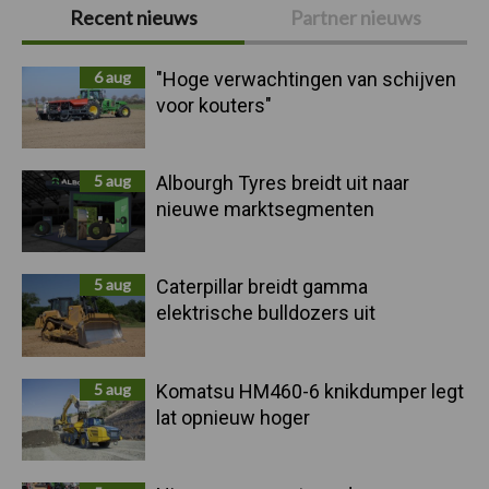
Primaire
Recent nieuws
Partner nieuws
Sidebar
6 aug
"Hoge verwachtingen van schijven
voor kouters"
5 aug
Albourgh Tyres breidt uit naar
nieuwe marktsegmenten
5 aug
Caterpillar breidt gamma
elektrische bulldozers uit
5 aug
Komatsu HM460-6 knikdumper legt
lat opnieuw hoger