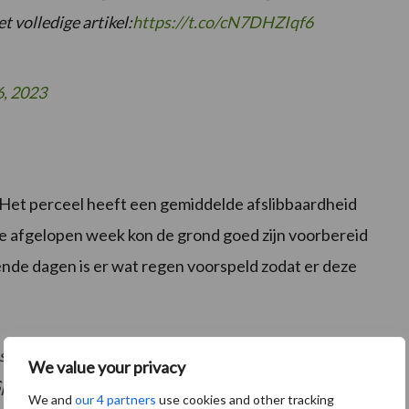
t volledige artikel:
https://t.co/cN7DHZIqf6
6, 2023
 Het perceel heeft een gemiddelde afslibbaardheid
de afgelopen week kon de grond goed zijn voorbereid
mende dagen is er wat regen voorspeld zodat er deze
ns. Ipv met de planter staan we met de zaaimachine
We value your privacy
 Speciaal voor de boer. Zijn oude loonwerker had
We and
our 4 partners
use cookies and other tracking