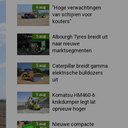
Sidebar
6 aug
"Hoge verwachtingen
van schijven voor
kouters"
5 aug
Albourgh Tyres breidt uit
naar nieuwe
marktsegmenten
5 aug
Caterpillar breidt gamma
elektrische bulldozers
uit
5 aug
Komatsu HM460-6
knikdumper legt lat
opnieuw hoger
5 aug
Nieuwe compacte