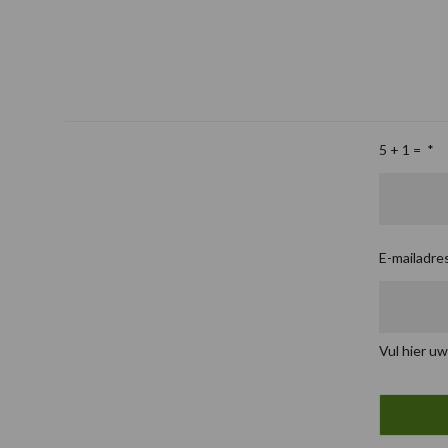
5 + 1 =
*
E-mailadre
Vul hier uw