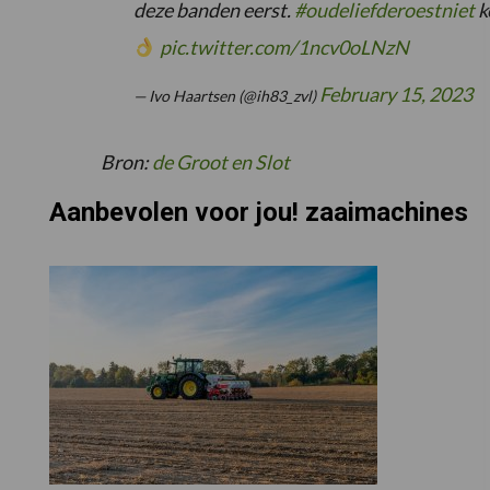
deze banden eerst.
#oudeliefderoestniet
k
pic.twitter.com/1ncv0oLNzN
February 15, 2023
— Ivo Haartsen (@ih83_zvl)
Bron:
de Groot en Slot
Aanbevolen voor jou! zaaimachines