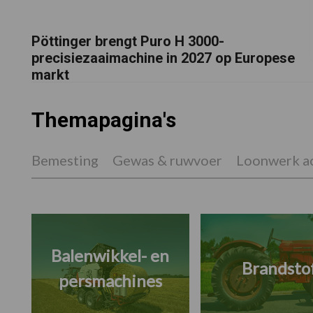
Pöttinger brengt Puro H 3000-
precisiezaaimachine in 2027 op Europese
markt
Themapagina's
Bemesting
Gewas & ruwvoer
Loonwerk ac
Balenwikkel- en
Brandsto
persmachines