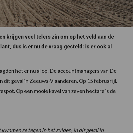
 krijgen veel telers zin om op het veld aan de
lant, dus is er nu de vraag gesteld: is er ook al
agden het er nu al op. De accountmanagers van De
n dit geval in Zeeuws-Vlaanderen. Op 15 februari jl.
gespot. Op een mooie kavel van zeven hectare is de
wamen ze tegen in het zuiden, in dit geval in