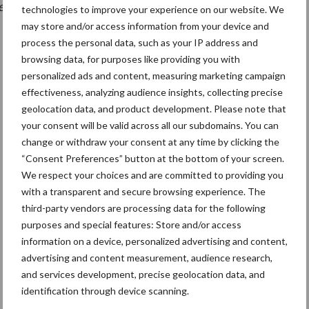
en net, nat zat onderin. 0,6 bar, alles voor de bodem
technologies to improve your experience on our website. We
may store and/or access information from your device and
process the personal data, such as your IP address and
browsing data, for purposes like providing you with
personalized ads and content, measuring marketing campaign
effectiveness, analyzing audience insights, collecting precise
geolocation data, and product development. Please note that
your consent will be valid across all our subdomains. You can
change or withdraw your consent at any time by clicking the
“Consent Preferences” button at the bottom of your screen.
We respect your choices and are committed to providing you
with a transparent and secure browsing experience. The
third-party vendors are processing data for the following
purposes and special features: Store and/or access
information on a device, personalized advertising and content,
advertising and content measurement, audience research,
and services development, precise geolocation data, and
identification through device scanning.