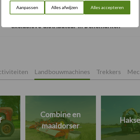
Aanpassen
Alles afwijzen
Alles accepteren
Vredo benoemt Danish Agro tot
exclusieve distributeur in Denemarken
tiviteiten
Landbouwmachines
Trekkers
Mech
Combine en
f
Hakse
maaidorser