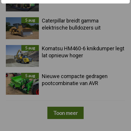
5 aug
Caterpillar breidt gamma
elektrische bulldozers uit
5 aug
Komatsu HM460-6 knikdumper legt
lat opnieuw hoger
5 aug
Nieuwe compacte gedragen
pootcombinatie van AVR
Toon meer