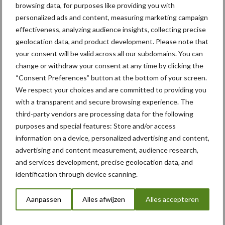
browsing data, for purposes like providing you with
personalized ads and content, measuring marketing campaign
Compost
Dierlijke mest
effectiveness, analyzing audience insights, collecting precise
geolocation data, and product development. Please note that
your consent will be valid across all our subdomains. You can
change or withdraw your consent at any time by clicking the
“Consent Preferences” button at the bottom of your screen.
Toon meer
We respect your choices and are committed to providing you
with a transparent and secure browsing experience. The
third-party vendors are processing data for the following
purposes and special features: Store and/or access
Primaire
Recent nieuws
Partner nieuws
information on a device, personalized advertising and content,
Sidebar
advertising and content measurement, audience research,
and services development, precise geolocation data, and
6 aug
"Hoge verwachtingen van schijven
identification through device scanning.
voor kouters"
Aanpassen
Alles afwijzen
Alles accepteren
5 aug
Albourgh Tyres breidt uit naar
nieuwe marktsegmenten