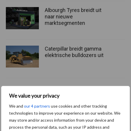
Albourgh Tyres breidt uit
naar nieuwe
marktsegmenten
Caterpillar breidt gamma
elektrische bulldozers uit
Themapagina's
We value your privacy
We and
our 4 partners
use cookies and other tracking
Bemesting
Gewas & ruwvoer
Loonwerk activ
technologies to improve your experience on our website. We
may store and/or access information from your device and
process the personal data, such as your IP address and