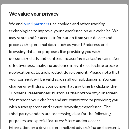
We value your privacy
Toon meer
We and
our 4 partners
use cookies and other tracking
technologies to improve your experience on our website. We
may store and/or access information from your device and
Primaire
process the personal data, such as your IP address and
Recent nieuws
Partner nieuws
browsing data, for purposes like providing you with
Sidebar
personalized ads and content, measuring marketing campaign
6 aug
"Hoge verwachtingen van schijven
effectiveness, analyzing audience insights, collecting precise
voor kouters"
geolocation data, and product development. Please note that
your consent will be valid across all our subdomains. You can
change or withdraw your consent at any time by clicking the
5 aug
Albourgh Tyres breidt uit naar
“Consent Preferences” button at the bottom of your screen.
nieuwe marktsegmenten
We respect your choices and are committed to providing you
with a transparent and secure browsing experience. The
third-party vendors are processing data for the following
5 aug
Caterpillar breidt gamma
purposes and special features: Store and/or access
elektrische bulldozers uit
information on a device, personalized advertising and content,