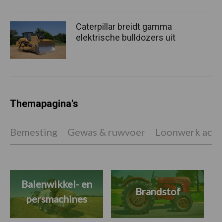
Caterpillar breidt gamma
elektrische bulldozers uit
Themapagina's
Bemesting
Gewas & ruwvoer
Loonwerk activ
Balenwikkel- en
Brandstof
persmachines