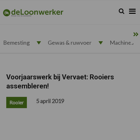
Spring
Door
Spring
Spring
naar
naar
naar
naar
Zoeken...
Zoek
deloonwerker.nl
de
de
de
de
hoofdnavigatie
hoofd
eerste
voettekst
inhoud
sidebar
Bemesting
Gewas & ruwvoer
Machines
Voorjaarswerk bij Vervaet: Rooiers
assembleren!
5 april 2019
Rooier