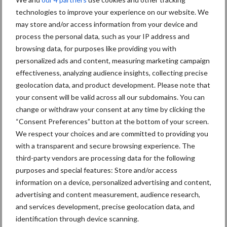
Aanbevolen voor jou!
technologies to improve your experience on our website. We
may store and/or access information from your device and
process the personal data, such as your IP address and
“Hoge verwachtingen van
schijven voor kouters”
browsing data, for purposes like providing you with
personalized ads and content, measuring marketing campaign
effectiveness, analyzing audience insights, collecting precise
geolocation data, and product development. Please note that
your consent will be valid across all our subdomains. You can
Albourgh Tyres breidt uit
change or withdraw your consent at any time by clicking the
naar nieuwe
“Consent Preferences” button at the bottom of your screen.
marktsegmenten
We respect your choices and are committed to providing you
with a transparent and secure browsing experience. The
third-party vendors are processing data for the following
Caterpillar breidt gamma
purposes and special features: Store and/or access
elektrische bulldozers uit
information on a device, personalized advertising and content,
advertising and content measurement, audience research,
and services development, precise geolocation data, and
identification through device scanning.