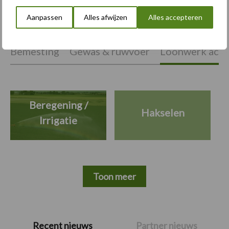
Aanpassen
Alles afwijzen
Alles accepteren
Themapagina's
Bemesting
Gewas & ruwvoer
Loonwerk activ
Beregening /
Hakselen
Irrigatie
Toon meer
Primaire
Recent nieuws
Partner nieuws