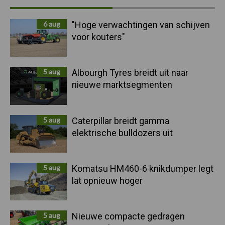
Sidebar
6 aug
"Hoge verwachtingen van schijven
voor kouters"
5 aug
Albourgh Tyres breidt uit naar
nieuwe marktsegmenten
5 aug
Caterpillar breidt gamma
elektrische bulldozers uit
5 aug
Komatsu HM460-6 knikdumper legt
lat opnieuw hoger
5 aug
Nieuwe compacte gedragen