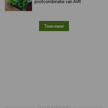
pootcombinatie van AVR
Toon meer
Footer
Onze brandpartners