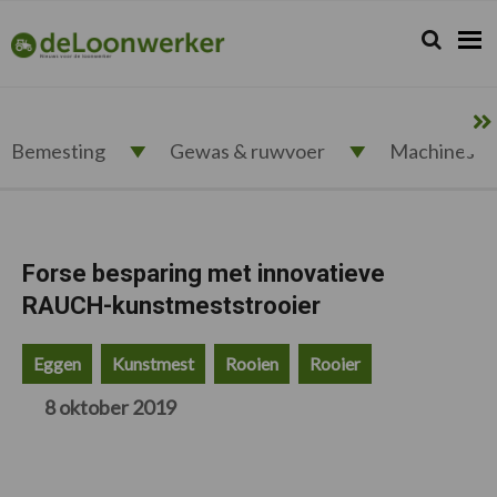
Spring
Door
Spring
Spring
naar
naar
naar
naar
Zoeken...
Zoek
deloonwerker.nl
de
de
de
de
hoofdnavigatie
hoofd
eerste
voettekst
inhoud
sidebar
Bemesting
Gewas & ruwvoer
Machines
Forse besparing met innovatieve
RAUCH-kunstmeststrooier
Eggen
Kunstmest
Rooien
Rooier
8 oktober 2019