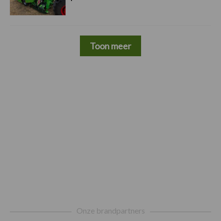
Toon meer
Footer
Onze brandpartners