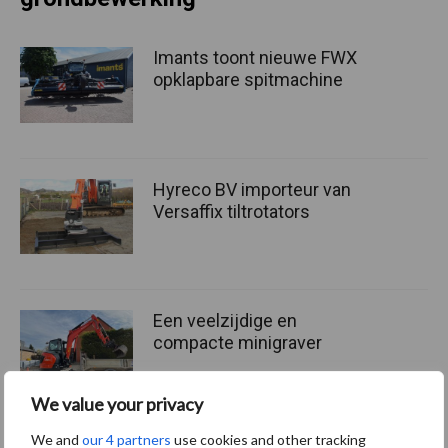
Imants toont nieuwe FWX
opklapbare spitmachine
Hyreco BV importeur van
Versaffix tiltrotators
Een veelzijdige en
compacte minigraver
We value your privacy
We and
our 4 partners
use cookies and other tracking