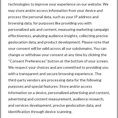
technologies to improve your experience on our website. We
Themapagina's
may store and/or access information from your device and
process the personal data, such as your IP address and
Bemesting
Gewas & ruwvoer
Loonwerk activ
browsing data, for purposes like providing you with
personalized ads and content, measuring marketing campaign
effectiveness, analyzing audience insights, collecting precise
geolocation data, and product development. Please note that
your consent will be valid across all our subdomains. You can
Compost
Dierlijke mest
change or withdraw your consent at any time by clicking the
“Consent Preferences” button at the bottom of your screen.
We respect your choices and are committed to providing you
with a transparent and secure browsing experience. The
third-party vendors are processing data for the following
Toon meer
purposes and special features: Store and/or access
information on a device, personalized advertising and content,
advertising and content measurement, audience research,
and services development, precise geolocation data, and
Primaire
Recent nieuws
Partner nieuws
identification through device scanning.