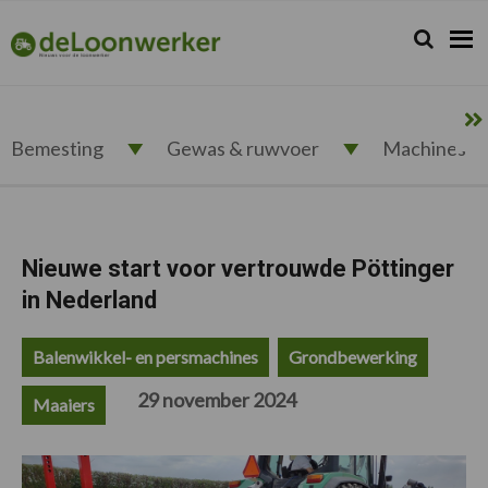
Spring
Door
Spring
Spring
naar
naar
naar
naar
Zoeken...
Zoek
deloonwerker.nl
de
de
de
de
hoofdnavigatie
hoofd
eerste
voettekst
inhoud
sidebar
Bemesting
Gewas & ruwvoer
Machines
Nieuwe start voor vertrouwde Pöttinger
in Nederland
Balenwikkel- en persmachines
Grondbewerking
29 november 2024
Maaiers