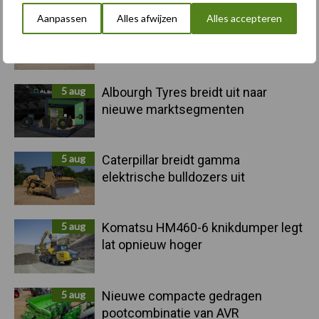
Sidebar
Aanpassen
Alles afwijzen
Alles accepteren
6 aug
"Hoge verwachtingen van schijven
voor kouters"
5 aug
Albourgh Tyres breidt uit naar
nieuwe marktsegmenten
5 aug
Caterpillar breidt gamma
elektrische bulldozers uit
5 aug
Komatsu HM460-6 knikdumper legt
lat opnieuw hoger
5 aug
Nieuwe compacte gedragen
pootcombinatie van AVR