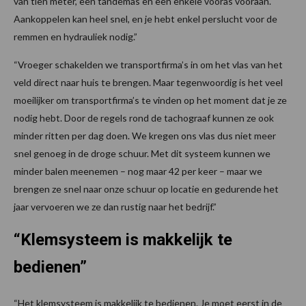
van tien meter, een tandemas en een enkele vooras vooraan.
Aankoppelen kan heel snel, en je hebt enkel perslucht voor de
remmen en hydrauliek nodig.”
“Vroeger schakelden we transportfirma’s in om het vlas van het
veld direct naar huis te brengen. Maar tegenwoordig is het veel
moeilijker om transportfirma’s te vinden op het moment dat je ze
nodig hebt. Door de regels rond de tachograaf kunnen ze ook
minder ritten per dag doen. We kregen ons vlas dus niet meer
snel genoeg in de droge schuur. Met dit systeem kunnen we
minder balen meenemen – nog maar 42 per keer – maar we
brengen ze snel naar onze schuur op locatie en gedurende het
jaar vervoeren we ze dan rustig naar het bedrijf.”
“Klemsysteem is makkelijk te
bedienen”
“Het klemsysteem is makkelijk te bedienen. Je moet eerst in de