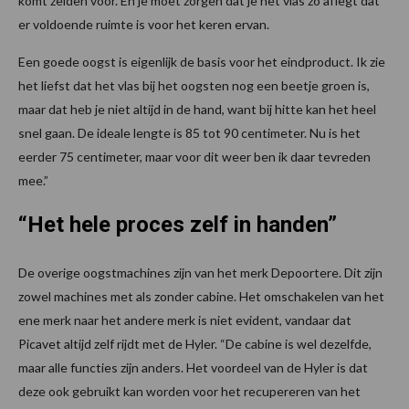
komt zelden voor. En je moet zorgen dat je het vlas zo aflegt dat
er voldoende ruimte is voor het keren ervan.
Een goede oogst is eigenlijk de basis voor het eindproduct. Ik zie
het liefst dat het vlas bij het oogsten nog een beetje groen is,
maar dat heb je niet altijd in de hand, want bij hitte kan het heel
snel gaan. De ideale lengte is 85 tot 90 centimeter. Nu is het
eerder 75 centimeter, maar voor dit weer ben ik daar tevreden
mee.”
“Het hele proces zelf in handen”
De overige oogstmachines zijn van het merk Depoortere. Dit zijn
zowel machines met als zonder cabine. Het omschakelen van het
ene merk naar het andere merk is niet evident, vandaar dat
Picavet altijd zelf rijdt met de Hyler. “De cabine is wel dezelfde,
maar alle functies zijn anders. Het voordeel van de Hyler is dat
deze ook gebruikt kan worden voor het recupereren van het