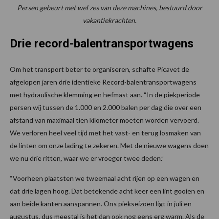
Persen gebeurt met wel zes van deze machines, bestuurd door
vakantiekrachten.
Drie record-balentransportwagens
Om het transport beter te organiseren, schafte Picavet de
afgelopen jaren drie identieke Record-balentransportwagens
met hydraulische klemming en hefmast aan. “In de piekperiode
persen wij tussen de 1.000 en 2.000 balen per dag die over een
afstand van maximaal tien kilometer moeten worden vervoerd.
We verloren heel veel tijd met het vast- en terug losmaken van
de linten om onze lading te zekeren. Met de nieuwe wagens doen
we nu drie ritten, waar we er vroeger twee deden.”
“Voorheen plaatsten we tweemaal acht rijen op een wagen en
dat drie lagen hoog. Dat betekende acht keer een lint gooien en
aan beide kanten aanspannen. Ons piekseizoen ligt in juli en
augustus, dus meestal is het dan ook nog eens erg warm. Als de