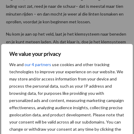
lading vast zat, reed je naar de schuur– dat is meestal maar tien
minuten rijden – en dan mocht je weer al die linten losmaken en
oprollen, voordat je kon beginnen met lossen.
Nu kom je aan op het veld, laat je het klemsysteem naar beneden
en je kunt meteen laden. Als dat klaar is, doe je het klemsysteem
omhoog en je kunt vertrekken. Het klemsysteem pakt altijd de
We value your privacy
bovenste rij vast en klemt op die manier de andere lagen. In de
We and
our 4 partners
use cookies and other tracking
schuur laat je het weer naar beneden en je kan beginnen met
technologies to improve your experience on our website. We
lossen. Het komt erop neer dat je bij een ronde van 45 minuten
may store and/or access information from your device and
een kwartier wint.”
process the personal data, such as your IP address and
browsing data, for purposes like providing you with
personalized ads and content, measuring marketing campaign
effectiveness, analyzing audience insights, collecting precise
geolocation data, and product development. Please note that
your consent will be valid across all our subdomains. You can
change or withdraw your consent at any time by clicking the