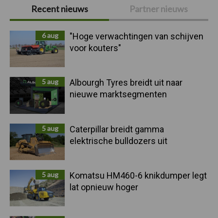
Primaire
Recent nieuws
Partner nieuws
Sidebar
6 aug
"Hoge verwachtingen van schijven
voor kouters"
5 aug
Albourgh Tyres breidt uit naar
nieuwe marktsegmenten
5 aug
Caterpillar breidt gamma
elektrische bulldozers uit
5 aug
Komatsu HM460-6 knikdumper legt
lat opnieuw hoger