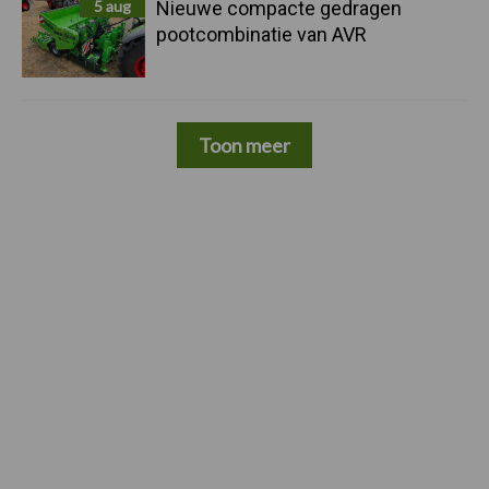
5 aug
Nieuwe compacte gedragen
pootcombinatie van AVR
Toon meer
Footer