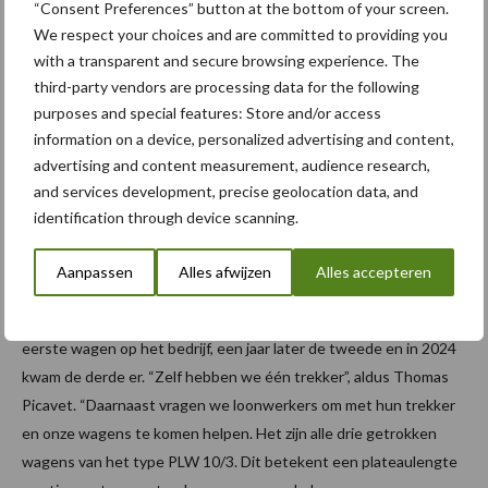
“Consent Preferences” button at the bottom of your screen.
We respect your choices and are committed to providing you
with a transparent and secure browsing experience. The
third-party vendors are processing data for the following
purposes and special features: Store and/or access
information on a device, personalized advertising and content,
Het nieuwe transportsysteem bespaart enorm veel tijd en zweet.
advertising and content measurement, audience research,
and services development, precise geolocation data, and
Beroep doen op loonwerkers
identification through device scanning.
Fabrikant Record ontwikkelde deze wagens mede op vraag van
Aanpassen
Alles afwijzen
Alles accepteren
Picavet. Het systeem vervangt de linten volledig en is voor België
gehomologeerd voor traag vervoer. Drie jaar geleden kwam de
eerste wagen op het bedrijf, een jaar later de tweede en in 2024
kwam de derde er. “Zelf hebben we één trekker”, aldus Thomas
Picavet. “Daarnaast vragen we loonwerkers om met hun trekker
en onze wagens te komen helpen. Het zijn alle drie getrokken
wagens van het type PLW 10/3. Dit betekent een plateaulengte