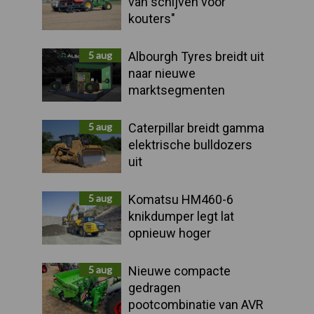
van schijven voor
kouters"
5 aug
Albourgh Tyres breidt uit
naar nieuwe
marktsegmenten
5 aug
Caterpillar breidt gamma
elektrische bulldozers
uit
5 aug
Komatsu HM460-6
knikdumper legt lat
opnieuw hoger
5 aug
Nieuwe compacte
gedragen
pootcombinatie van AVR