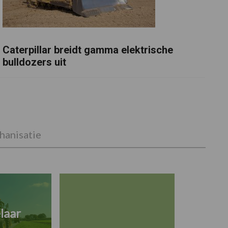
Caterpillar breidt gamma elektrische
bulldozers uit
anisatie
laar