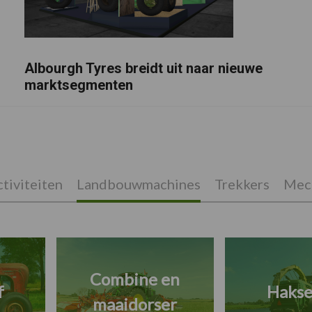
Albourgh Tyres breidt uit naar nieuwe
marktsegmenten
tiviteiten
Landbouwmachines
Trekkers
Mech
Combine en
f
Hakse
maaidorser