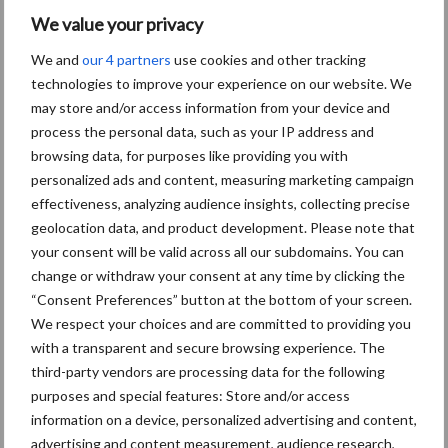
Toon meer
We value your privacy
We and
our 4 partners
use cookies and other tracking
technologies to improve your experience on our website. We
Primaire
may store and/or access information from your device and
Recent nieuws
Partner nieuws
process the personal data, such as your IP address and
Sidebar
browsing data, for purposes like providing you with
6 aug
"Hoge verwachtingen van schijven
personalized ads and content, measuring marketing campaign
voor kouters"
effectiveness, analyzing audience insights, collecting precise
geolocation data, and product development. Please note that
your consent will be valid across all our subdomains. You can
5 aug
Albourgh Tyres breidt uit naar
change or withdraw your consent at any time by clicking the
nieuwe marktsegmenten
“Consent Preferences” button at the bottom of your screen.
We respect your choices and are committed to providing you
with a transparent and secure browsing experience. The
5 aug
Caterpillar breidt gamma
third-party vendors are processing data for the following
elektrische bulldozers uit
purposes and special features: Store and/or access
information on a device, personalized advertising and content,
advertising and content measurement, audience research,