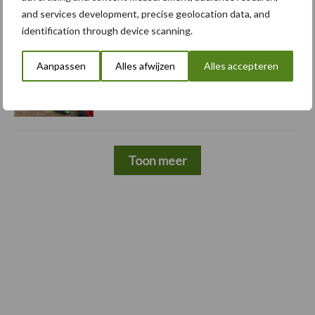
5 aug
Komatsu HM460-6 knikdumper legt
and services development, precise geolocation data, and
lat opnieuw hoger
identification through device scanning.
Aanpassen
Alles afwijzen
Alles accepteren
5 aug
Nieuwe compacte gedragen
pootcombinatie van AVR
Toon meer