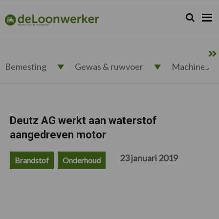
Spring
Door
Spring
Spring
naar
naar
naar
naar
Zoeken...
Zoek
deloonwerker.nl
de
de
de
de
hoofdnavigatie
hoofd
eerste
voettekst
inhoud
sidebar
Bemesting
Gewas & ruwvoer
Machines
Deutz AG werkt aan waterstof
aangedreven motor
23 januari 2019
Brandstof
Onderhoud