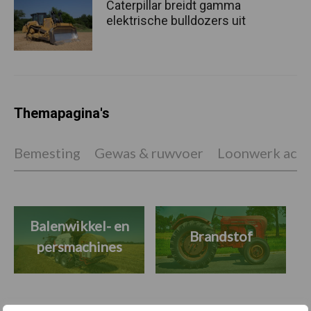
Caterpillar breidt gamma
elektrische bulldozers uit
Themapagina's
Bemesting
Gewas & ruwvoer
Loonwerk activ
Balenwikkel- en
Brandstof
persmachines