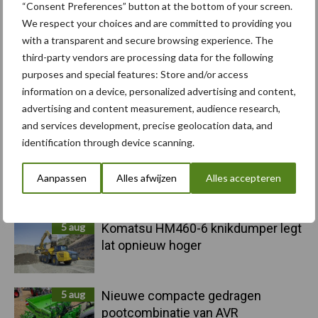
Sidebar
“Consent Preferences” button at the bottom of your screen.
We respect your choices and are committed to providing you
6 aug
"Hoge verwachtingen van schijven
with a transparent and secure browsing experience. The
voor kouters"
third-party vendors are processing data for the following
purposes and special features: Store and/or access
information on a device, personalized advertising and content,
5 aug
Albourgh Tyres breidt uit naar
advertising and content measurement, audience research,
nieuwe marktsegmenten
and services development, precise geolocation data, and
identification through device scanning.
5 aug
Caterpillar breidt gamma
elektrische bulldozers uit
Aanpassen
Alles afwijzen
Alles accepteren
5 aug
Komatsu HM460-6 knikdumper legt
lat opnieuw hoger
5 aug
Nieuwe compacte gedragen
pootcombinatie van AVR