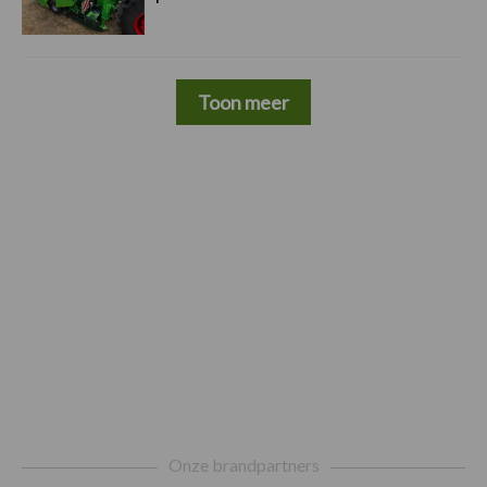
Toon meer
Footer
Onze brandpartners