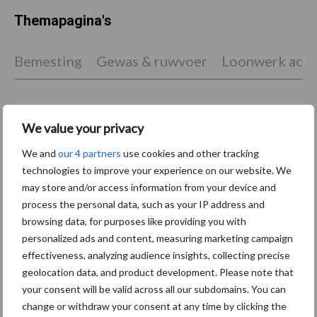
Themapagina's
Bemesting
Gewas & ruwvoer
Loonwerk activ
We value your privacy
Balenwikkel- en
Brandstof
We and
our 4 partners
use cookies and other tracking
persmachines
technologies to improve your experience on our website. We
may store and/or access information from your device and
process the personal data, such as your IP address and
browsing data, for purposes like providing you with
Toon meer
personalized ads and content, measuring marketing campaign
effectiveness, analyzing audience insights, collecting precise
geolocation data, and product development. Please note that
your consent will be valid across all our subdomains. You can
Primaire
Recent nieuws
Partner nieuws
change or withdraw your consent at any time by clicking the