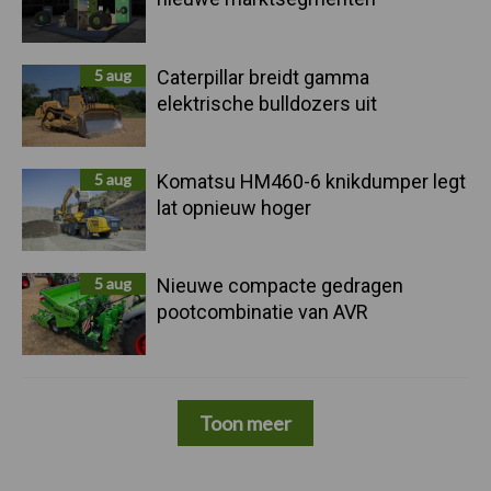
5 aug
Caterpillar breidt gamma
elektrische bulldozers uit
5 aug
Komatsu HM460-6 knikdumper legt
lat opnieuw hoger
5 aug
Nieuwe compacte gedragen
pootcombinatie van AVR
Toon meer