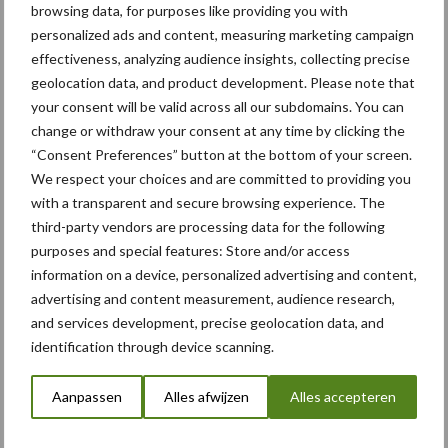
browsing data, for purposes like providing you with
Albourgh Tyres breidt uit
personalized ads and content, measuring marketing campaign
naar nieuwe
effectiveness, analyzing audience insights, collecting precise
marktsegmenten
geolocation data, and product development. Please note that
your consent will be valid across all our subdomains. You can
change or withdraw your consent at any time by clicking the
“Consent Preferences” button at the bottom of your screen.
Caterpillar breidt gamma
We respect your choices and are committed to providing you
elektrische bulldozers uit
with a transparent and secure browsing experience. The
third-party vendors are processing data for the following
purposes and special features: Store and/or access
information on a device, personalized advertising and content,
advertising and content measurement, audience research,
Themapagina's
and services development, precise geolocation data, and
identification through device scanning.
Bemesting
Gewas & ruwvoer
Loonwerk activ
Aanpassen
Alles afwijzen
Alles accepteren