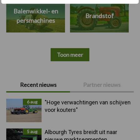
Balenwikkel- en
Brandstof
persmachines
Toon meer
Primaire
Recent nieuws
Partner nieuws
Sidebar
6 aug
"Hoge verwachtingen van schijven
voor kouters"
5 aug
Albourgh Tyres breidt uit naar
nieuwe marktsegmenten