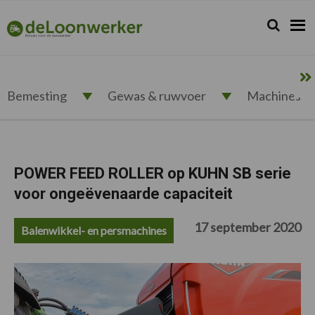
Spring
Door
Spring
Spring
naar
naar
naar
naar
Zoeken...
Zoek
deloonwerker.nl
de
de
de
de
hoofdnavigatie
hoofd
eerste
voettekst
inhoud
sidebar
Bemesting
Gewas & ruwvoer
Machines
POWER FEED ROLLER op KUHN SB serie
voor ongeëvenaarde capaciteit
17 september 2020
Balenwikkel- en persmachines