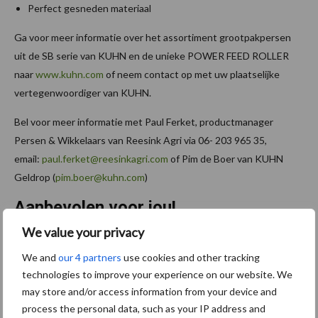
Perfect gesneden materiaal
Ga voor meer informatie over het assortiment grootpakpersen
uit de SB serie van KUHN en de unieke POWER FEED ROLLER
naar
www.kuhn.com
of neem contact op met uw plaatselijke
vertegenwoordiger van KUHN.
Bel voor meer informatie met Paul Ferket, productmanager
Persen & Wikkelaars van Reesink Agri via 06- 203 965 35,
email:
paul.ferket@reesinkagri.com
of Pim de Boer van KUHN
Geldrop (
pim.boer@kuhn.com
)
Aanbevolen voor jou!
We value your privacy
“Hoge verwachtingen van
We and
our 4 partners
use cookies and other tracking
schijven voor kouters”
technologies to improve your experience on our website. We
may store and/or access information from your device and
process the personal data, such as your IP address and