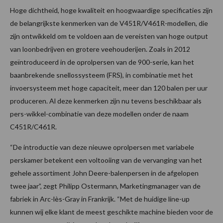
Hoge dichtheid, hoge kwaliteit en hoogwaardige specificaties zijn
de belangrijkste kenmerken van de V451R/V461R-modellen, die
zijn ontwikkeld om te voldoen aan de vereisten van hoge output
van loonbedrijven en grotere veehouderijen. Zoals in 2012
geïntroduceerd in de oprolpersen van de 900-serie, kan het
baanbrekende snellossysteem (FRS), in combinatie met het
invoersysteem met hoge capaciteit, meer dan 120 balen per uur
produceren. Al deze kenmerken zijn nu tevens beschikbaar als
pers-wikkel-combinatie van deze modellen onder de naam
C451R/C461R.
“De introductie van deze nieuwe oprolpersen met variabele
perskamer betekent een voltooiing van de vervanging van het
gehele assortiment John Deere-balenpersen in de afgelopen
twee jaar”, zegt Philipp Ostermann, Marketingmanager van de
fabriek in Arc-lès-Gray in Frankrijk. “Met de huidige line-up
kunnen wij elke klant de meest geschikte machine bieden voor de