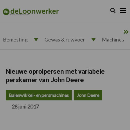
Spring
Door
Spring
Spring
naar
naar
naar
naar
Zoeken...
Zoek
deloonwerker.nl
de
de
de
de
hoofdnavigatie
hoofd
eerste
voettekst
inhoud
sidebar
Bemesting
Gewas & ruwvoer
Machines
Nieuwe oprolpersen met variabele
perskamer van John Deere
Balenwikkel- en persmachines
John Deere
28 juni 2017