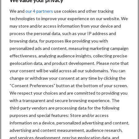
We value your privacy
We and
our 4 partners
use cookies and other tracking
technologies to improve your experience on our website. We
may store and/or access information from your device and
process the personal data, such as your IP address and
Themapagina's
browsing data, for purposes like providing you with
personalized ads and content, measuring marketing campaign
Bemesting
Gewas & ruwvoer
Loonwerk activ
effectiveness, analyzing audience insights, collecting precise
geolocation data, and product development. Please note that
your consent will be valid across all our subdomains. You can
change or withdraw your consent at any time by clicking the
Balenwikkel- en
“Consent Preferences” button at the bottom of your screen.
Brandstof
We respect your choices and are committed to providing you
persmachines
with a transparent and secure browsing experience. The
third-party vendors are processing data for the following
purposes and special features: Store and/or access
information on a device, personalized advertising and content,
Toon meer
advertising and content measurement, audience research,
and services development, precise geolocation data, and