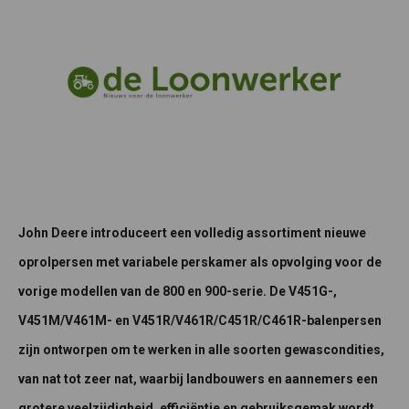
John Deere introduceert een volledig assortiment nieuwe
oprolpersen met variabele perskamer als opvolging voor de
vorige modellen van de 800 en 900-serie. De V451G-,
V451M/V461M- en V451R/V461R/C451R/C461R-balenpersen
zijn ontworpen om te werken in alle soorten gewascondities,
van nat tot zeer nat, waarbij landbouwers en aannemers een
grotere veelzijdigheid, efficiëntie en gebruiksgemak wordt