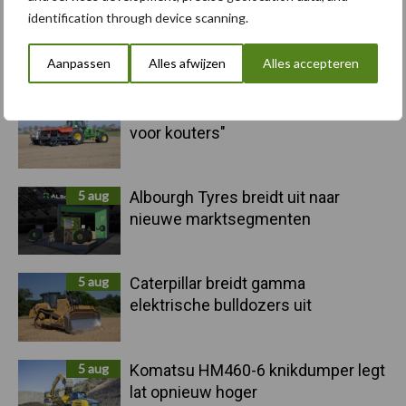
identification through device scanning.
Primaire
Recent nieuws
Partner nieuws
Aanpassen
Alles afwijzen
Alles accepteren
Sidebar
6 aug
"Hoge verwachtingen van schijven
voor kouters"
5 aug
Albourgh Tyres breidt uit naar
nieuwe marktsegmenten
5 aug
Caterpillar breidt gamma
elektrische bulldozers uit
5 aug
Komatsu HM460-6 knikdumper legt
lat opnieuw hoger