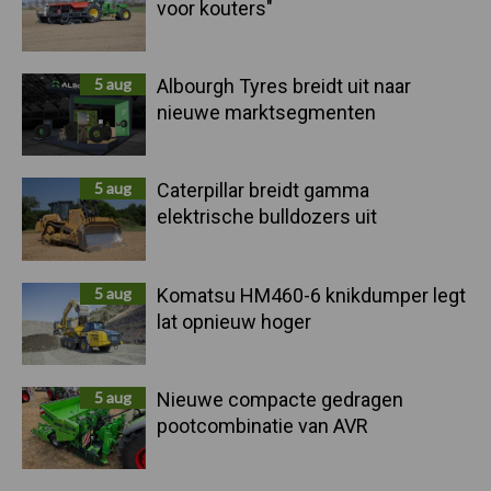
voor kouters"
5 aug
Albourgh Tyres breidt uit naar
nieuwe marktsegmenten
5 aug
Caterpillar breidt gamma
elektrische bulldozers uit
5 aug
Komatsu HM460-6 knikdumper legt
lat opnieuw hoger
5 aug
Nieuwe compacte gedragen
pootcombinatie van AVR