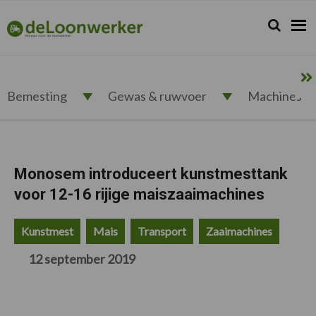
Spring
Door
Spring
Spring
naar
naar
naar
naar
Zoeken...
Zoek
deloonwerker.nl
de
de
de
de
hoofdnavigatie
hoofd
eerste
voettekst
inhoud
sidebar
Bemesting
Gewas & ruwvoer
Machines
Monosem introduceert kunstmesttank
voor 12-16 rijige maiszaaimachines
Kunstmest
Mais
Transport
Zaaimachines
12 september 2019