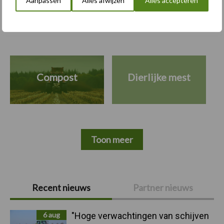
Aanpassen
Alles afwijzen
Alles accepteren
Bemesting
Gewas & ruwvoer
Loonwerk activ
Compost
Dierlijke mest
Toon meer
Primaire
Recent nieuws
Partner nieuws
Sidebar
6 aug
"Hoge verwachtingen van schijven