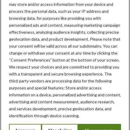
“Hoge verwachtingen van
may store and/or access information from your device and
schijven voor kouters”
process the personal data, such as your IP address and
browsing data, for purposes like providing you with
personalized ads and content, measuring marketing campaign
effectiveness, analyzing audience insights, collecting precise
geolocation data, and product development. Please note that
Albourgh Tyres breidt uit
your consent will be valid across all our subdomains. You can
naar nieuwe
marktsegmenten
change or withdraw your consent at any time by clicking the
“Consent Preferences” button at the bottom of your screen.
We respect your choices and are committed to providing you
with a transparent and secure browsing experience. The
Caterpillar breidt gamma
third-party vendors are processing data for the following
elektrische bulldozers uit
purposes and special features: Store and/or access
information on a device, personalized advertising and content,
advertising and content measurement, audience research,
and services development, precise geolocation data, and
identification through device scanning.
Themapagina's