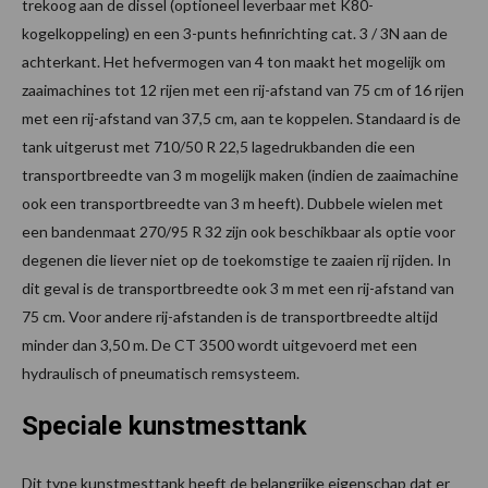
trekoog aan de dissel (optioneel leverbaar met K80-
kogelkoppeling) en een 3-punts hefinrichting cat. 3 / 3N aan de
achterkant. Het hefvermogen van 4 ton maakt het mogelijk om
zaaimachines tot 12 rijen met een rij-afstand van 75 cm of 16 rijen
met een rij-afstand van 37,5 cm, aan te koppelen. Standaard is de
tank uitgerust met 710/50 R 22,5 lagedrukbanden die een
transportbreedte van 3 m mogelijk maken (indien de zaaimachine
ook een transportbreedte van 3 m heeft). Dubbele wielen met
een bandenmaat 270/95 R 32 zijn ook beschikbaar als optie voor
degenen die liever niet op de toekomstige te zaaien rij rijden. In
dit geval is de transportbreedte ook 3 m met een rij-afstand van
75 cm. Voor andere rij-afstanden is de transportbreedte altijd
minder dan 3,50 m. De CT 3500 wordt uitgevoerd met een
hydraulisch of pneumatisch remsysteem.
Speciale kunstmesttank
Dit type kunstmesttank heeft de belangrijke eigenschap dat er