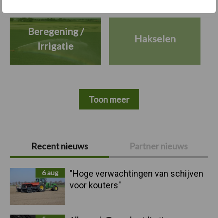
Beregening /
Hakselen
Irrigatie
Toon meer
Primaire
Recent nieuws
Partner nieuws
Sidebar
6 aug
"Hoge verwachtingen van schijven
voor kouters"