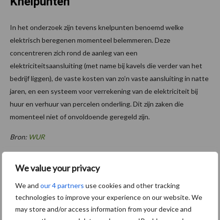
Knelpunten
In het onderzoek zijn tevens knelpunten benoemd welke
elektrisch beregenen momenteel belemmeren. Deze
concentreren zich rond de aanleg van een
elektriciteitsaansluiting (met name bij kavels die verder van het
bedrijf liggen), de vaste kosten van zo’n vaste aansluiting in natte
jaren, en een systeem voor verrekening van de elektriciteit bij
huur en verhuur van percelen onderling. Dit zijn zaken die
momenteel niet of onvoldoende geregeld zijn.
Bron:
WUR
Aanbevolen voor jou!
We value your privacy
We and
our 4 partners
use cookies and other tracking
“Hoge verwachtingen van
schijven voor kouters”
technologies to improve your experience on our website. We
may store and/or access information from your device and