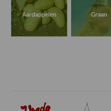
Aardappelen
Graan
Footer