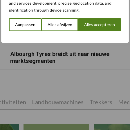
and services development, precise geolocation data, and
identification through device scanning.
Aanpassen
Alles afwijzen
Alles accepteren
Albourgh Tyres breidt uit naar nieuwe
marktsegmenten
tiviteiten
Landbouwmachines
Trekkers
Mech