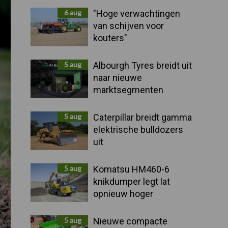
Sidebar
6 aug
"Hoge verwachtingen
van schijven voor
kouters"
5 aug
Albourgh Tyres breidt uit
naar nieuwe
marktsegmenten
5 aug
Caterpillar breidt gamma
elektrische bulldozers
uit
5 aug
Komatsu HM460-6
knikdumper legt lat
opnieuw hoger
5 aug
Nieuwe compacte