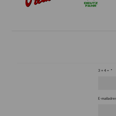
3 + 4 =
*
E-mailadre