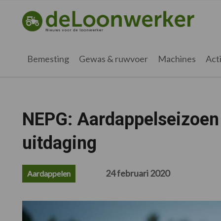
Spring
Door
Spring
Spring
naar
naar
naar
naar
deloonwerker.nl
de
de
de
de
hoofdnavigatie
hoofd
eerste
voettekst
inhoud
sidebar
Bemesting
Gewas & ruwvoer
Machines
Acti
NEPG: Aardappelseizoen
uitdaging
24 februari 2020
Aardappelen