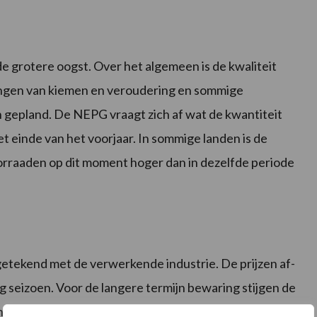
de grotere oogst. Over het algemeen is de kwaliteit
dingen van kiemen en veroudering en sommige
 gepland. De NEPG vraagt zich af wat de kwantiteit
et einde van het voorjaar. In sommige landen is de
voorraaden op dit moment hoger dan in dezelfde periode
etekend met de verwerkende industrie. De prijzen af-
orig seizoen. Voor de langere termijn bewaring stijgen de
an de veranderende wet- en regelgeving zullen zijn op