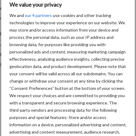
We value your privacy
e kosten voor de bewaring. Maar ook op de nieuwe
We and
our 4 partners
use cookies and other tracking
van Diquat.
technologies to improve your experience on our website. We
may store and/or access information from your device and
 niet is toegestaan, wordt het een technisch en
process the personal data, such as your IP address and
 hun aardappelen langer bewaren. De verwachting is dat
browsing data, for purposes like providing you with
personalized ads and content, measuring marketing campaign
ardappelen kan zijn, omdat veel telers niet op de
effectiveness, analyzing audience insights, collecting precise
t risico dat aardappelkwantiteit en/of kwaliteit
geolocation data, and product development. Please note that
your consent will be valid across all our subdomains. You can
change or withdraw your consent at any time by clicking the
“Consent Preferences” button at the bottom of your screen.
We respect your choices and are committed to providing you
with a transparent and secure browsing experience. The
third-party vendors are processing data for the following
purposes and special features: Store and/or access
information on a device, personalized advertising and content,
advertising and content measurement, audience research,