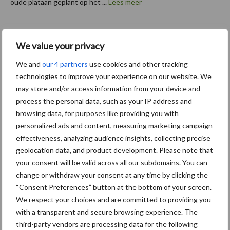
oude plataan geplant op het ...
Lees meer
16 mei 2024
Kamps
We value your privacy
de Wild
We and
our 4 partners
use cookies and other tracking
en Bart
technologies to improve your experience on our website. We
Agro
may store and/or access information from your device and
Mechani
process the personal data, such as your IP address and
satie
browsing data, for purposes like providing you with
intensiv
personalized ads and content, measuring marketing campaign
effectiveness, analyzing audience insights, collecting precise
eren
geolocation data, and product development. Please note that
samenwerking
your consent will be valid across all our subdomains. You can
change or withdraw your consent at any time by clicking the
Vanaf 15 mei wordt Bart Agro Mechanisatie voor de regio
“Consent Preferences” button at the bottom of your screen.
Kampen de nieuwe dealer voor de landbouwmachines van Kamps
We respect your choices and are committed to providing you
de Wild. Deze uitbreiding van hun dealergebied is tot stand
with a transparent and secure browsing experience. The
gekomen doordat Rietman Mechanisatie heeft besloten om ...
third-party vendors are processing data for the following