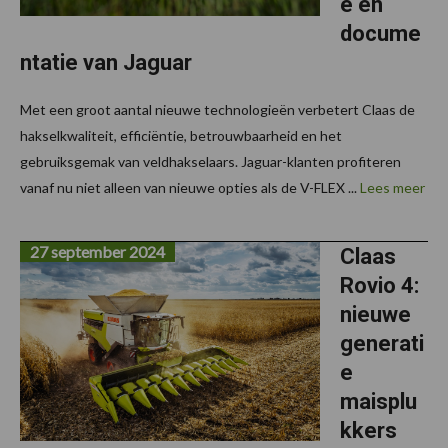
e en
docume
ntatie van Jaguar
Met een groot aantal nieuwe technologieën verbetert Claas de
hakselkwaliteit, efficiëntie, betrouwbaarheid en het
gebruiksgemak van veldhakselaars. Jaguar-klanten profiteren
vanaf nu niet alleen van nieuwe opties als de V-FLEX ...
Lees meer
27 september 2024
Claas
Rovio 4:
nieuwe
generati
e
maisplu
kkers