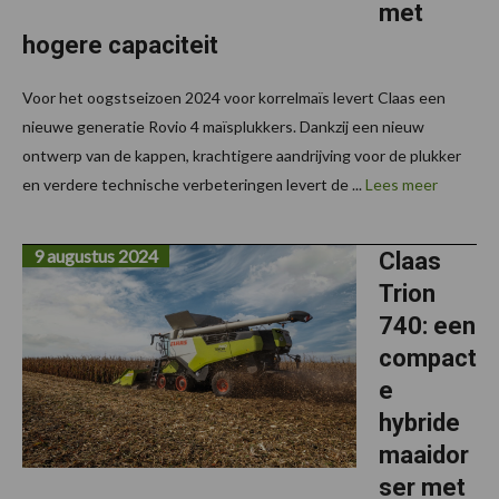
met
hogere capaciteit
Voor het oogstseizoen 2024 voor korrelmaïs levert Claas een
nieuwe generatie Rovio 4 maïsplukkers. Dankzij een nieuw
ontwerp van de kappen, krachtigere aandrijving voor de plukker
en verdere technische verbeteringen levert de ...
Lees meer
9 augustus 2024
Claas
Trion
740: een
compact
e
hybride
maaidor
ser met