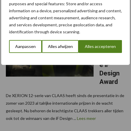
Lees meer
purposes and special features: Store and/or access
information on a device, personalized advertising and content,
advertising and content measurement, audience research,
6 mei 2024
CLAAS
and services development, precise geolocation data, and
XERION
identification through device scanning.
12 wint
Aanpassen
Alles afwijzen
Alles accepteren
gereno
mmeerd
e iF
Design
Award
De XERION 12-serie van CLAAS heeft sinds de presentatie in de
zomer van 2023 al talrijke internationale prijzen in de wacht
gesleept. Nu behoren de krachtigste CLAAS trekkers aller tijden
ook tot de winnaars van de iF Design ...
Lees meer