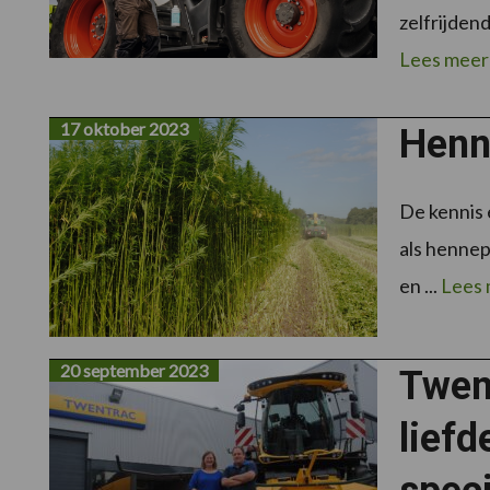
zelfrijdend
Lees meer
17 oktober 2023
Henne
De kennis 
als hennep
en ...
Lees
20 september 2023
Twen
liefd