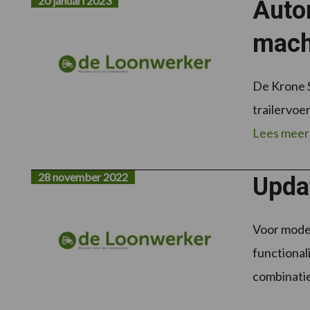
20 januari 2023
Auto
mach
De Krone S
trailervoer
Lees meer
28 november 2022
Upda
Voor model
functional
combinatie 