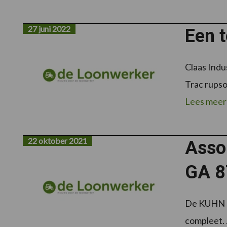
27 juni 2022
Een t
Claas Indu
Trac rupso
Lees meer
22 oktober 2021
Asso
GA 8
De KUHN G
compleet. 