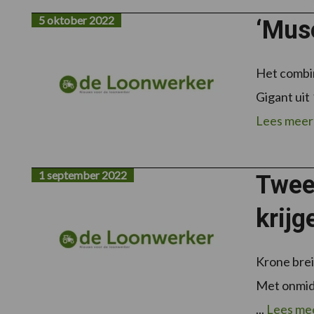
5 oktober 2022
‘Muse
Het combin
Gigant uit 
Lees meer
1 september 2022
Twee
krij
Krone brei
Met onmidd
...
Lees me