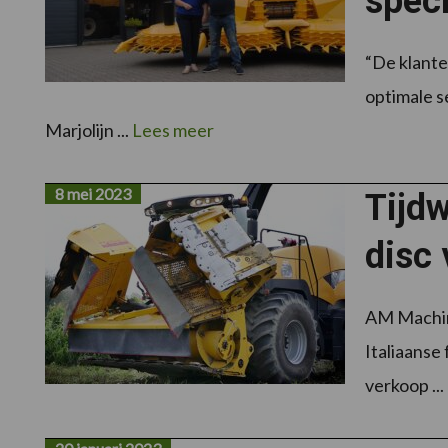
spec
“De klante
optimale s
Marjolijn ...
Lees meer
8 mei 2023
Tijd
disc 
AM Machin
Italiaanse
verkoop ...