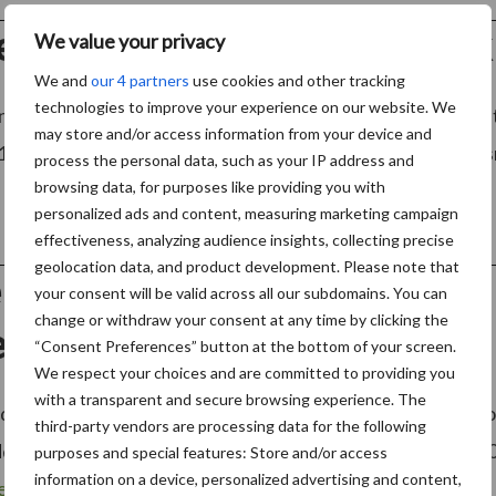
umstuk’ is verre van antiek
We value your privacy
We and
our 4 partners
use cookies and other tracking
technologies to improve your experience on our website. We
en van rogge, haver of spelt in de omgeving van Markelo 
may store and/or access information from your device and
1965 is een stukje materieel erfgoed, waarmee Lars Krijgsma
process the personal data, such as your IP address and
browsing data, for purposes like providing you with
personalized ads and content, measuring marketing campaign
effectiveness, analyzing audience insights, collecting precise
geolocation data, and product development. Please note that
 nieuwe modellen Krone Big
your consent will be valid across all our subdomains. You can
change or withdraw your consent at any time by clicking the
gen V12 motor
“Consent Preferences” button at the bottom of your screen.
We respect your choices and are committed to providing you
with a transparent and secure browsing experience. The
dt zijn assortiment veldhakselaars in de categorie met h
third-party vendors are processing data for the following
ellijke ingang zijn de twee modellen Big X 980 en Big X 10
purposes and special features: Store and/or access
information on a device, personalized advertising and content,
er