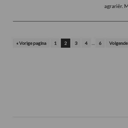
agrariër. M
Interim
Ga
Pagina
Pagina
Pagina
Pagina
Pagina
Ga
«
Vorige pagina
1
2
3
4
6
Volgende 
…
naar
naar
pagina's
zijn
weggelaten
Footer