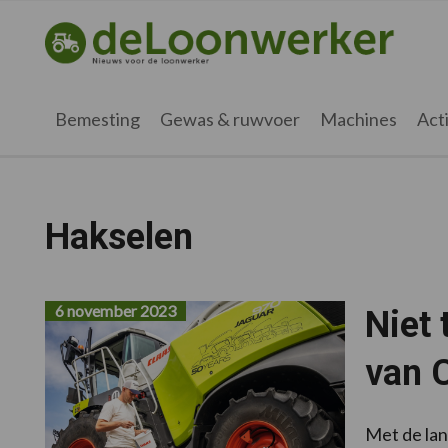
Spring
Door
Spring
naar
naar
naar
deloonwerker.nl
de
de
de
hoofdnavigatie
hoofd
voettekst
inhoud
Bemesting
Gewas & ruwvoer
Machines
Acti
Hakselen
6 november 2023
Niet 
van 
Met de lan