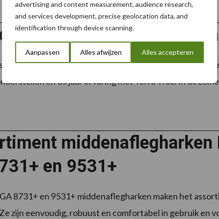
advertising and content measurement, audience research,
and services development, precise geolocation data, and
identification through device scanning.
erugblik op 25 jaar Terra Tr
Aanpassen
Alles afwijzen
Alles accepteren
strietechnik in Paderborn kijkt deze zomer terug op 25 jaa
nderstellen en 35 jaar ervaring met Terra Trac. In de zome
rtiment middenaflegharken
731+ en 9531+
A 8731+ en 9531+ middenaflegharken maken het assorti
Ze zijn eenvoudig, robuust en comfortabel in gebruik en v