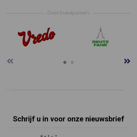
Footer
Onze brandpartners
Schrijf u in voor onze nieuwsbrief
8 + 1 =
*