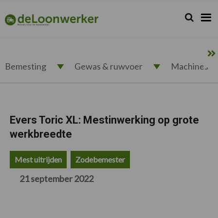
Spring
Door
Spring
Spring
naar
naar
naar
naar
Zoeken...
Zoek
deloonwerker.nl
de
de
de
de
hoofdnavigatie
hoofd
eerste
voettekst
inhoud
sidebar
Bemesting
Gewas & ruwvoer
Machines
Evers Toric XL: Mestinwerking op grote
werkbreedte
Mest uitrijden
Zodebemester
21 september 2022