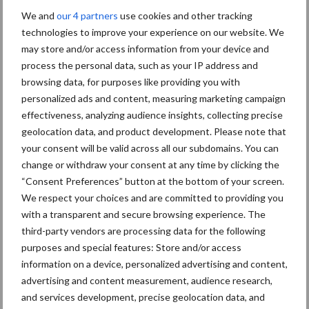
We and
our 4 partners
use cookies and other tracking
technologies to improve your experience on our website. We
may store and/or access information from your device and
Themapagina's
process the personal data, such as your IP address and
browsing data, for purposes like providing you with
personalized ads and content, measuring marketing campaign
Bemesting
Gewas & ruwvoer
Loonwerk activ
effectiveness, analyzing audience insights, collecting precise
geolocation data, and product development. Please note that
your consent will be valid across all our subdomains. You can
change or withdraw your consent at any time by clicking the
“Consent Preferences” button at the bottom of your screen.
Compost
Dierlijke mest
We respect your choices and are committed to providing you
with a transparent and secure browsing experience. The
third-party vendors are processing data for the following
purposes and special features: Store and/or access
information on a device, personalized advertising and content,
Toon meer
advertising and content measurement, audience research,
and services development, precise geolocation data, and