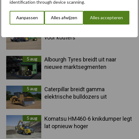
identification through device scanning.
Primaire
Recent nieuws
Partner nieuws
Aanpassen
Alles afwijzen
Alles accepteren
Sidebar
6 aug
"Hoge verwachtingen van schijven
voor kouters"
5 aug
Albourgh Tyres breidt uit naar
nieuwe marktsegmenten
5 aug
Caterpillar breidt gamma
elektrische bulldozers uit
5 aug
Komatsu HM460-6 knikdumper legt
lat opnieuw hoger