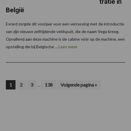
tratie in
België
Evrard zorgde dit voorjaar voor een verrassing met de introductie
van zijn nieuwe zelfrijdende veldspuit, die de naam Vega kreeg.
Opvallend aan deze machine is de cabine vóór op de machine, een
opstelling die bij Belgische ...
Lees meer
Interim
Pagina
Pagina
Pagina
Pagina
Ga
1
2
3
138
Volgende pagina »
…
naar
pagina's
zijn
weggelaten
Footer