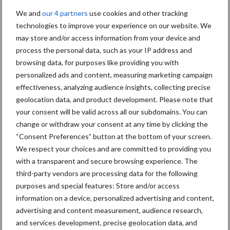
23 juli 2026
Stilstand
We and
our 4 partners
use cookies and other tracking
voorko
technologies to improve your experience on our website. We
men
may store and/or access information from your device and
process the personal data, such as your IP address and
met
browsing data, for purposes like providing you with
slijtvast
personalized ads and content, measuring marketing campaign
e lagen
effectiveness, analyzing audience insights, collecting precise
geolocation data, and product development. Please note that
Ieder
your consent will be valid across all our subdomains. You can
onderdeel dat in contact komt met de bodem zal vroeg of laat
change or withdraw your consent at any time by clicking the
sporen van slijtage vertonen. Maar in welke mate dit plaatsvindt,
“Consent Preferences” button at the bottom of your screen.
is sterk afhankelijk van de gekozen materiaalsoort. Geurts van
We respect your choices and are committed to providing you
Kessel Hardfacing is ...
Lees meer
with a transparent and secure browsing experience. The
third-party vendors are processing data for the following
purposes and special features: Store and/or access
22 juli 2026
Van
information on a device, personalized advertising and content,
bosbou
advertising and content measurement, audience research,
and services development, precise geolocation data, and
w tot