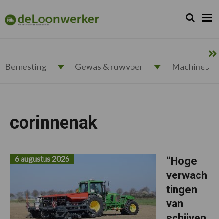
Spring
Door
Spring
naar
naar
naar
Zoeken...
Zoek
deloonwerker.nl
de
de
de
hoofdnavigatie
hoofd
voettekst
inhoud
Bemesting
Gewas & ruwvoer
Machines
corinnenak
6 augustus 2026
“Hoge
verwach
tingen
van
schijven