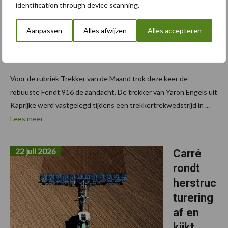
identification through device scanning.
trekkert
rek met
Aanpassen
Alles afwijzen
Alles accepteren
de Fendt
916
Voor de rubriek Trekker van de Maand trok deze keer de
robuuste Fendt 916 de aandacht. De trekker van Yaron Engels uit
Kaprijke werd vastgelegd tijdens een trekkertrekwedstrijd in ...
Lees meer
22 juli 2026
Carré
rondt
herstruc
turering
af en
kijkt