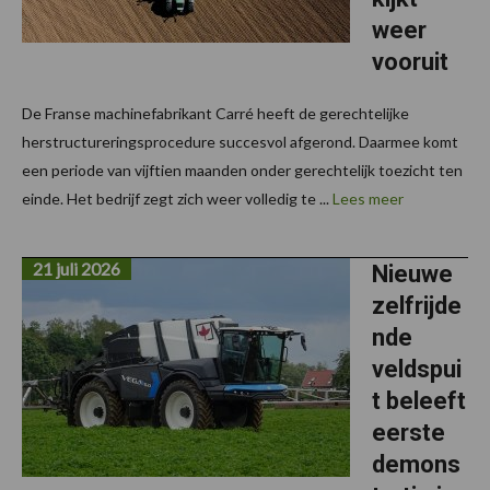
weer
vooruit
De Franse machinefabrikant Carré heeft de gerechtelijke
herstructureringsprocedure succesvol afgerond. Daarmee komt
een periode van vijftien maanden onder gerechtelijk toezicht ten
einde. Het bedrijf zegt zich weer volledig te ...
Lees meer
21 juli 2026
Nieuwe
zelfrijde
nde
veldspui
t beleeft
eerste
demons