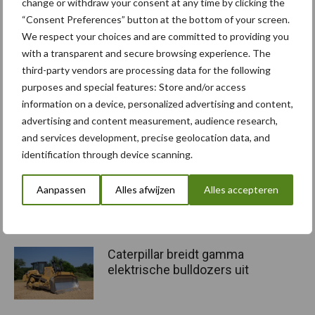
change or withdraw your consent at any time by clicking the
“Consent Preferences” button at the bottom of your screen.
Aanbevolen voor jou!
We respect your choices and are committed to providing you
with a transparent and secure browsing experience. The
“Hoge verwachtingen van
third-party vendors are processing data for the following
schijven voor kouters”
purposes and special features: Store and/or access
information on a device, personalized advertising and content,
advertising and content measurement, audience research,
and services development, precise geolocation data, and
identification through device scanning.
Albourgh Tyres breidt uit
naar nieuwe
Aanpassen
Alles afwijzen
Alles accepteren
marktsegmenten
Caterpillar breidt gamma
elektrische bulldozers uit