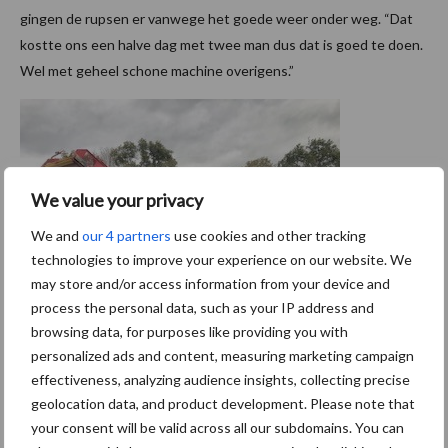
gingen de rupsen er vanwege het goede weer onder weg. “Dat
kostte ons een halve dag met twee man dus dat is goed te doen.
Wel met geheel schone machine overigens.”
We value your privacy
We and
our 4 partners
use cookies and other tracking
technologies to improve your experience on our website. We
may store and/or access information from your device and
process the personal data, such as your IP address and
browsing data, for purposes like providing you with
In vakblad
de Loonwerker
, editie januari 2023 verschijnt het
personalized ads and content, measuring marketing campaign
volledige artikel over de Zuidberg rupsonderstellen.
effectiveness, analyzing audience insights, collecting precise
geolocation data, and product development. Please note that
Tekst: René Koerhuis en Seppe Deckx Beeld: Frank Weerink en
your consent will be valid across all our subdomains. You can
Seppe Deckx