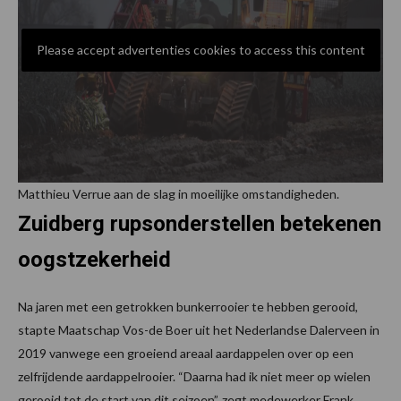
Please accept advertenties cookies to access this content
Matthieu Verrue aan de slag in moeilijke omstandigheden.
Zuidberg rupsonderstellen betekenen
oogstzekerheid
Na jaren met een getrokken bunkerrooier te hebben gerooid,
stapte Maatschap Vos-de Boer uit het Nederlandse Dalerveen in
2019 vanwege een groeiend areaal aardappelen over op een
zelfrijdende aardappelrooier. “Daarna had ik niet meer op wielen
gerooid tot de start van dit seizoen”, zegt medewerker Frank