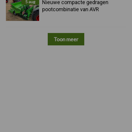
5 aug
Nieuwe compacte gedragen
pootcombinatie van AVR
Toon meer
Footer