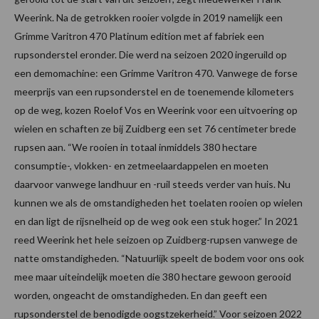
Weerink. Na de getrokken rooier volgde in 2019 namelijk een
Grimme Varitron 470 Platinum edition met af fabriek een
rupsonderstel eronder. Die werd na seizoen 2020 ingeruild op
een demomachine: een Grimme Varitron 470. Vanwege de forse
meerprijs van een rupsonderstel en de toenemende kilometers
op de weg, kozen Roelof Vos en Weerink voor een uitvoering op
wielen en schaften ze bij Zuidberg een set 76 centimeter brede
rupsen aan. “We rooien in totaal inmiddels 380 hectare
consumptie-, vlokken- en zetmeelaardappelen en moeten
daarvoor vanwege landhuur en -ruil steeds verder van huis. Nu
kunnen we als de omstandigheden het toelaten rooien op wielen
en dan ligt de rijsnelheid op de weg ook een stuk hoger.” In 2021
reed Weerink het hele seizoen op Zuidberg-rupsen vanwege de
natte omstandigheden. “Natuurlijk speelt de bodem voor ons ook
mee maar uiteindelijk moeten die 380 hectare gewoon gerooid
worden, ongeacht de omstandigheden. En dan geeft een
rupsonderstel de benodigde oogstzekerheid.” Voor seizoen 2022