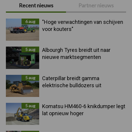
Primaire
Recent nieuws
Partner nieuws
Sidebar
6 aug
"Hoge verwachtingen van schijven
voor kouters"
5 aug
Albourgh Tyres breidt uit naar
nieuwe marktsegmenten
5 aug
Caterpillar breidt gamma
elektrische bulldozers uit
5 aug
Komatsu HM460-6 knikdumper legt
lat opnieuw hoger