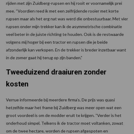
rijden met zijn Zuidberg-rupsen en hij rooit er voornamelijk prei
mee. “Voordien reed ik met een zelfrijdende rooier met korte
rupsen maar als het erg nat was werd die onbestuurbaar. Met vier
rupsen onder mijn trekker kan ik de asymmetrische combinatie
veel beter in de juiste richting te houden. Ook is de restwaarde
volgens mij hoger bij een tractor en rupsen die je beide
afzonderlijk kan verkopen. En de trekker is breder inzetbaar want
in de zomer gaat hij terug op zijn banden.”
Tweeduizend draaiuren zonder
kosten
Verrue informeerde bij meerdere firma’s. De prijs was quasi
hetzelfde maar het frame bij Zuidberg was meer open wat een
groot voordeel is om de modder eruit te krijgen. “Verder is het
onderhoud simpel. Telkens ik de tractor moet voltanken, zowat
om de twee hectare, worden de rupsen afgespoten en