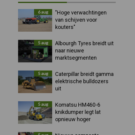
Sidebar
6 aug
"Hoge verwachtingen
van schijven voor
kouters"
5 aug
Albourgh Tyres breidt uit
naar nieuwe
marktsegmenten
5 aug
Caterpillar breidt gamma
elektrische bulldozers
uit
5 aug
Komatsu HM460-6
knikdumper legt lat
opnieuw hoger
5 aug