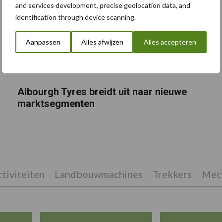
and services development, precise geolocation data, and
identification through device scanning.
Aanpassen
Alles afwijzen
Alles accepteren
Albourgh Tyres breidt uit naar nieuwe
marktsegmenten
tiviteiten
Landbouwmachines
Trekkers
Mech