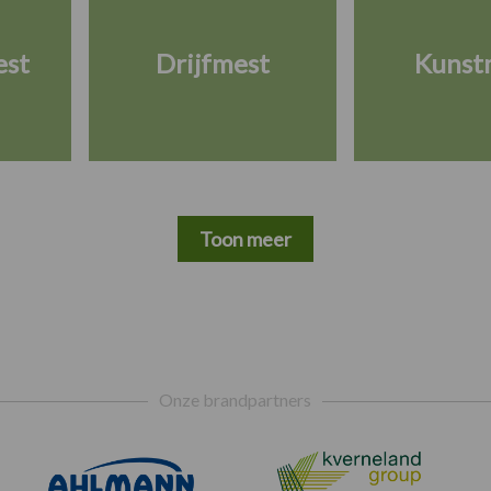
est
Drijfmest
Kunst
Toon meer
Onze brandpartners