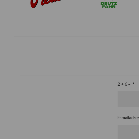
2 + 6 =
*
E-mailadre