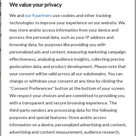
ega-veehouders mogelijk. De specialist van ForFarmers
We value your privacy
drijven proactief en effectief kan begeleiden. Jaarlijks
We and
our 4 partners
use cookies and other tracking
technologies to improve your experience on our website. We
kgeiten, vleesvee, varkens, legpluimvee, vleespluimvee
may store and/or access information from your device and
rnemer die uitzonderlijk heeft gepresteerd.
process the personal data, such as your IP address and
browsing data, for purposes like providing you with
loten. Zij beloont de meest vooruitstrevende
personalized ads and content, measuring marketing campaign
effectiveness, analyzing audience insights, collecting precise
geolocation data, and product development. Please note that
ouTube-kanaal van ForFarmers
.
your consent will be valid across all our subdomains. You can
change or withdraw your consent at any time by clicking the
“Consent Preferences” button at the bottom of your screen.
We respect your choices and are committed to providing you
with a transparent and secure browsing experience. The
third-party vendors are processing data for the following
purposes and special features: Store and/or access
information on a device, personalized advertising and content,
advertising and content measurement, audience research,