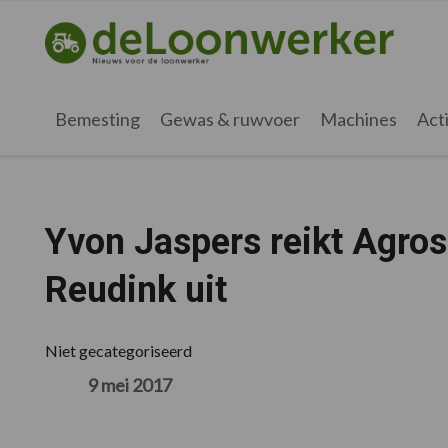
Spring
Door
Spring
Spring
naar
naar
naar
naar
deloonwerker.nl
de
de
de
de
hoofdnavigatie
hoofd
eerste
voettekst
inhoud
sidebar
Bemesting
Gewas & ruwvoer
Machines
Acti
Yvon Jaspers reikt Agro
Reudink uit
Niet gecategoriseerd
9 mei 2017