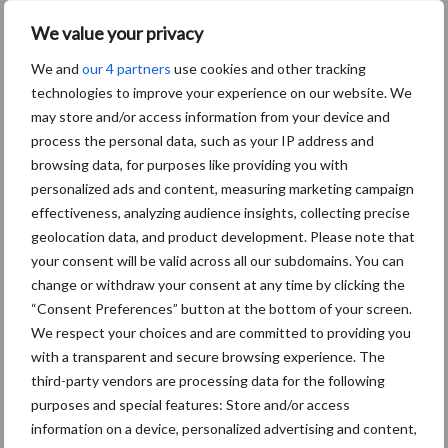
Caterpillar breidt gamma
We value your privacy
elektrische bulldozers uit
We and
our 4 partners
use cookies and other tracking
technologies to improve your experience on our website. We
may store and/or access information from your device and
process the personal data, such as your IP address and
browsing data, for purposes like providing you with
Themapagina's
personalized ads and content, measuring marketing campaign
effectiveness, analyzing audience insights, collecting precise
Bemesting
Gewas & ruwvoer
Loonwerk activ
geolocation data, and product development. Please note that
your consent will be valid across all our subdomains. You can
change or withdraw your consent at any time by clicking the
“Consent Preferences” button at the bottom of your screen.
We respect your choices and are committed to providing you
Compost
Dierlijke mest
with a transparent and secure browsing experience. The
third-party vendors are processing data for the following
purposes and special features: Store and/or access
information on a device, personalized advertising and content,