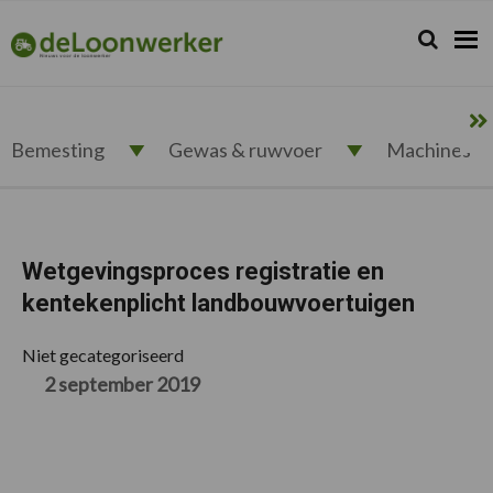
Spring
Door
Spring
Spring
naar
naar
naar
naar
Zoeken...
Zoek
deloonwerker.nl
de
de
de
de
hoofdnavigatie
hoofd
eerste
voettekst
inhoud
sidebar
Bemesting
Gewas & ruwvoer
Machines
Wetgevingsproces registratie en
kentekenplicht landbouwvoertuigen
Niet gecategoriseerd
2 september 2019