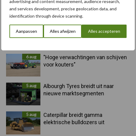
advertising and content measurement, audience research,
and services development, precise geolocation data, and
Toon meer
identification through device scanning.
Aanpassen
Alles afwijzen
Alles accepteren
Primaire
Recent nieuws
Partner nieuws
Sidebar
6 aug
"Hoge verwachtingen van schijven
voor kouters"
5 aug
Albourgh Tyres breidt uit naar
nieuwe marktsegmenten
5 aug
Caterpillar breidt gamma
elektrische bulldozers uit