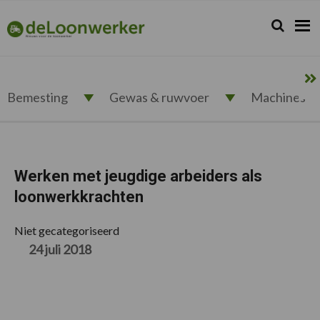
Spring
Door
Spring
Spring
naar
naar
naar
naar
Zoeken...
Zoek
deloonwerker.nl
de
de
de
de
hoofdnavigatie
hoofd
eerste
voettekst
inhoud
sidebar
Bemesting
Gewas & ruwvoer
Machines
Werken met jeugdige arbeiders als
loonwerkkrachten
Niet gecategoriseerd
24 juli 2018