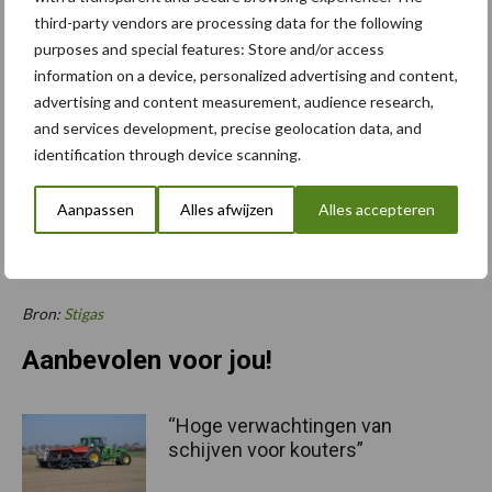
kankerverwekkend, mutageen of voor de voortplanting
third-party vendors are processing data for the following
purposes and special features: Store and/or access
schadelijk zijn.
information on a device, personalized advertising and content,
Wat u verder nog moet weten
advertising and content measurement, audience research,
Voor jongeren gelden afwijkende regels voor werktijden. Voor
and services development, precise geolocation data, and
identification through device scanning.
kinderen onder de 16 jaar geldt een specifiek regime, voor
jeugdigen vanaf 16 jaar zijn er enkele extra regels. Zo moet
Aanpassen
Alles afwijzen
Alles accepteren
bijvoorbeeld bij de werktijd rekening gehouden worden met
de tijd, die jongeren besteden aan hun opleiding. Zie Gezond
en Veilig werken door jongeren op de website van Stigas.
Bron:
Stigas
Aanbevolen voor jou!
“Hoge verwachtingen van
schijven voor kouters”