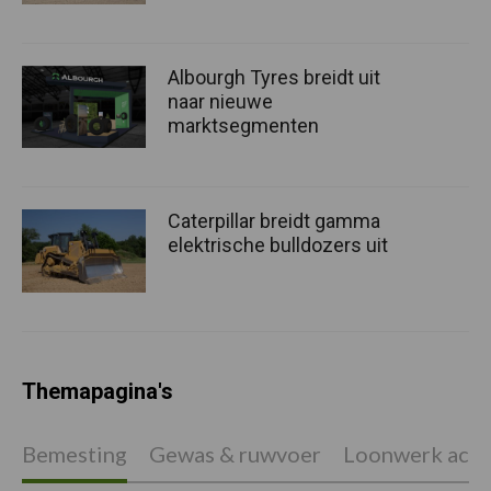
Albourgh Tyres breidt uit
naar nieuwe
marktsegmenten
Caterpillar breidt gamma
elektrische bulldozers uit
Themapagina's
Bemesting
Gewas & ruwvoer
Loonwerk activ