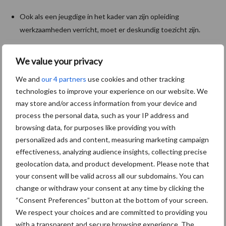
Ook als een jeugdige in het kader van zijn opleiding
werkzaamheden verricht, moet er deskundig toezicht zijn.
Heeft de jongere geen ervaring met de werkzaamheden zorg
We value your privacy
dan voor een goed inwerktraject en heldere instructies, die zo
vaak als nodig worden herhaald. Zorg voor duidelijkheid wie
We and
our 4 partners
use cookies and other tracking
toezicht houdt op de werkzaamheden en geef jongeren zelf
technologies to improve your experience on our website. We
ook duidelijkheid wie zij kunnen aanspreken met vragen.
may store and/or access information from your device and
process the personal data, such as your IP address and
Sommige oudere, ervaren medewerkers zijn geboren
browsing data, for purposes like providing you with
toezichthouders en mentoren voor jongeren: maak hier
personalized ads and content, measuring marketing campaign
gebruik van.
effectiveness, analyzing audience insights, collecting precise
Kinderen (13, 14, 15 jarigen) mogen nooit met gevaarlijke
geolocation data, and product development. Please note that
your consent will be valid across all our subdomains. You can
stoffen werken.
change or withdraw your consent at any time by clicking the
Jeugdigen mogen slechts met een beperkt aantal schadelijke
“Consent Preferences” button at the bottom of your screen.
stoffen werken en slechts uitsluitend onder toezicht. Zij
We respect your choices and are committed to providing you
mogen niet werken met stoffen die sensibiliserend,
with a transparent and secure browsing experience. The