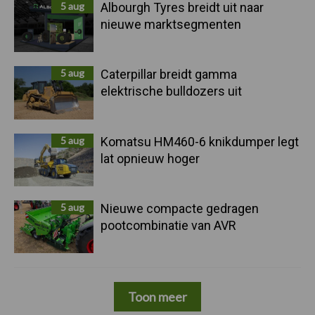
5 aug
Albourgh Tyres breidt uit naar
nieuwe marktsegmenten
5 aug
Caterpillar breidt gamma
elektrische bulldozers uit
5 aug
Komatsu HM460-6 knikdumper legt
lat opnieuw hoger
5 aug
Nieuwe compacte gedragen
pootcombinatie van AVR
Toon meer