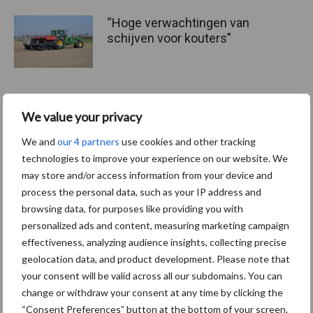
“Hoge verwachtingen van
schijven voor kouters”
Albourgh Tyres breidt uit
We value your privacy
naar nieuwe
We and
our 4 partners
use cookies and other tracking
marktsegmenten
technologies to improve your experience on our website. We
may store and/or access information from your device and
process the personal data, such as your IP address and
Caterpillar breidt gamma
browsing data, for purposes like providing you with
elektrische bulldozers uit
personalized ads and content, measuring marketing campaign
effectiveness, analyzing audience insights, collecting precise
geolocation data, and product development. Please note that
your consent will be valid across all our subdomains. You can
change or withdraw your consent at any time by clicking the
“Consent Preferences” button at the bottom of your screen.