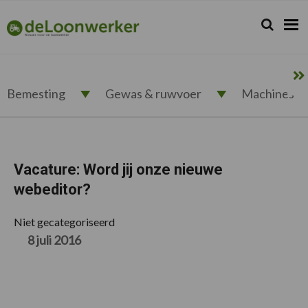
Spring
Door
Spring
Spring
naar
naar
naar
naar
Zoeken...
Zoek
deloonwerker.nl
de
de
de
de
hoofdnavigatie
hoofd
eerste
voettekst
inhoud
sidebar
Bemesting
Gewas & ruwvoer
Machines
Vacature: Word jij onze nieuwe
webeditor?
Niet gecategoriseerd
8 juli 2016