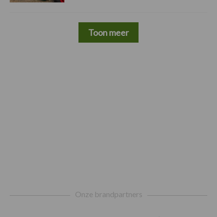
Toon meer
Footer
Onze brandpartners