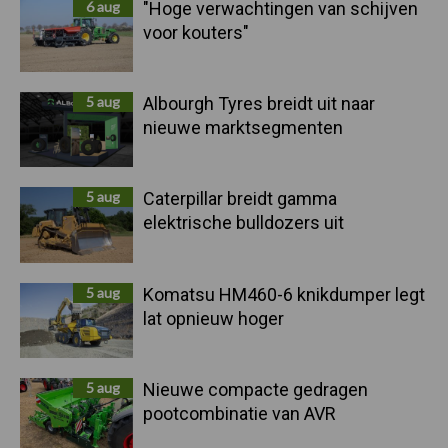
6 aug
"Hoge verwachtingen van schijven
voor kouters"
5 aug
Albourgh Tyres breidt uit naar
nieuwe marktsegmenten
5 aug
Caterpillar breidt gamma
elektrische bulldozers uit
5 aug
Komatsu HM460-6 knikdumper legt
lat opnieuw hoger
5 aug
Nieuwe compacte gedragen
pootcombinatie van AVR