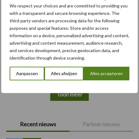
Themapagina's
We respect your choices and are committed to providing you
with a transparent and secure browsing experience. The
Bemesting
Gewas & ruwvoer
Loonwerk activ
third-party vendors are processing data for the following
purposes and special features: Store and/or access
information on a device, personalized advertising and content,
advertising and content measurement, audience research,
and services development, precise geolocation data, and
Compost
Dierlijke mest
identification through device scanning.
Aanpassen
Alles afwijzen
Alles accepteren
Toon meer
Primaire
Recent nieuws
Partner nieuws
Sidebar