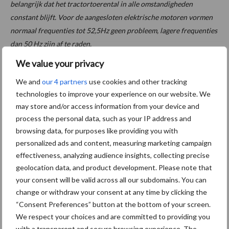
belangrijk dat het tractortoerental in alle omstandigheden
constant blijft. Voor de aangesloten elektrische motoren vormen
normaal frequenties tot 52,5Hz geen probleem, lagere frequenties
dan 50 Hz zijn af te raden.
We value your privacy
Benodigd vermogen
We and
our 4 partners
use cookies and other tracking
technologies to improve your experience on our website. We
Het bepalen van het juiste nodige vermogen (uitgedrukt in kilo
may store and/or access information from your device and
Voltampère (kVA)) vergt enige voorbereiding. Het is namelijk
process the personal data, such as your IP address and
belangrijk dat de groep voldoende belast, maar nooit overbelast
browsing data, for purposes like providing you with
wordt. Bij onderbelasting komt de motor niet op temperatuur.
personalized ads and content, measuring marketing campaign
Gevolg: slechte verbranding en roet vorming.
effectiveness, analyzing audience insights, collecting precise
geolocation data, and product development. Please note that
Bij het bepalen van het nodige vermogen spelen zowel het
your consent will be valid across all our subdomains. You can
nodige piekvermogen als het verbruiksprofiel gedurende de dag
change or withdraw your consent at any time by clicking the
een rol.
“Consent Preferences” button at the bottom of your screen.
We respect your choices and are committed to providing you
Eenvoudig uitgedrukt kan het nodige vermogen bepaald worden
with a transparent and secure browsing experience. The