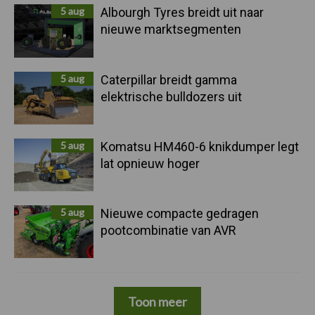
5 aug
Albourgh Tyres breidt uit naar
nieuwe marktsegmenten
5 aug
Caterpillar breidt gamma
elektrische bulldozers uit
5 aug
Komatsu HM460-6 knikdumper legt
lat opnieuw hoger
5 aug
Nieuwe compacte gedragen
pootcombinatie van AVR
Toon meer