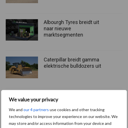
Albourgh Tyres breidt uit
naar nieuwe
marktsegmenten
Caterpillar breidt gamma
elektrische bulldozers uit
We value your privacy
Themapagina's
We and
our 4 partners
use cookies and other tracking
technologies to improve your experience on our website. We
Bemesting
Gewas & ruwvoer
Loonwerk activ
may store and/or access information from your device and