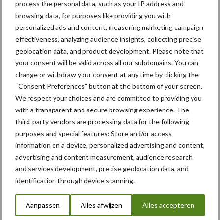
process the personal data, such as your IP address and
browsing data, for purposes like providing you with
personalized ads and content, measuring marketing campaign
effectiveness, analyzing audience insights, collecting precise
Compost
Dierlijke mest
geolocation data, and product development. Please note that
your consent will be valid across all our subdomains. You can
change or withdraw your consent at any time by clicking the
“Consent Preferences” button at the bottom of your screen.
We respect your choices and are committed to providing you
Toon meer
with a transparent and secure browsing experience. The
third-party vendors are processing data for the following
purposes and special features: Store and/or access
information on a device, personalized advertising and content,
Primaire
Recent nieuws
Partner nieuws
advertising and content measurement, audience research,
Sidebar
and services development, precise geolocation data, and
identification through device scanning.
6 aug
"Hoge verwachtingen van schijven
voor kouters"
Aanpassen
Alles afwijzen
Alles accepteren