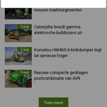
5 aug
Albourgh Tyres breidt uit naar
nieuwe marktsegmenten
5 aug
Caterpillar breidt gamma
elektrische bulldozers uit
5 aug
Komatsu HM460-6 knikdumper legt
lat opnieuw hoger
5 aug
Nieuwe compacte gedragen
pootcombinatie van AVR
Toon meer