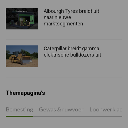
Albourgh Tyres breidt uit
naar nieuwe
marktsegmenten
Caterpillar breidt gamma
elektrische bulldozers uit
Themapagina's
Bemesting
Gewas & ruwvoer
Loonwerk activ