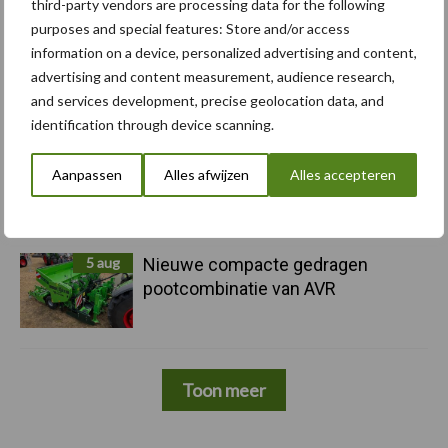
nieuwe marktsegmenten
third-party vendors are processing data for the following
purposes and special features: Store and/or access
information on a device, personalized advertising and content,
5 aug
Caterpillar breidt gamma
advertising and content measurement, audience research,
elektrische bulldozers uit
and services development, precise geolocation data, and
identification through device scanning.
5 aug
Komatsu HM460-6 knikdumper legt
Aanpassen
Alles afwijzen
Alles accepteren
lat opnieuw hoger
5 aug
Nieuwe compacte gedragen
pootcombinatie van AVR
Toon meer