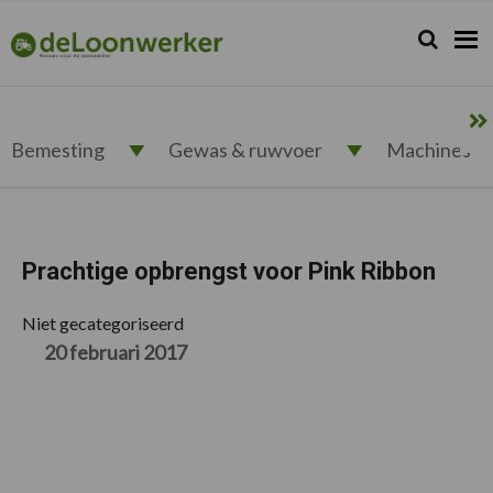
Spring
Door
Spring
Spring
naar
naar
naar
naar
Zoeken...
Zoek
deloonwerker.nl
de
de
de
de
hoofdnavigatie
hoofd
eerste
voettekst
inhoud
sidebar
Bemesting
Gewas & ruwvoer
Machines
Prachtige opbrengst voor Pink Ribbon
Niet gecategoriseerd
20 februari 2017