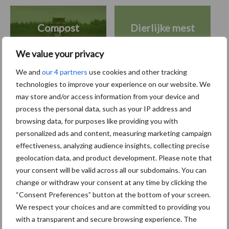
Compost
Dierlijke mest
We value your privacy
We and
our 4 partners
use cookies and other tracking
technologies to improve your experience on our website. We
Toon meer
may store and/or access information from your device and
process the personal data, such as your IP address and
browsing data, for purposes like providing you with
Primaire
personalized ads and content, measuring marketing campaign
Recent nieuws
Partner nieuws
effectiveness, analyzing audience insights, collecting precise
Sidebar
geolocation data, and product development. Please note that
6 aug
"Hoge verwachtingen van schijven
your consent will be valid across all our subdomains. You can
voor kouters"
change or withdraw your consent at any time by clicking the
“Consent Preferences” button at the bottom of your screen.
We respect your choices and are committed to providing you
5 aug
Albourgh Tyres breidt uit naar
with a transparent and secure browsing experience. The