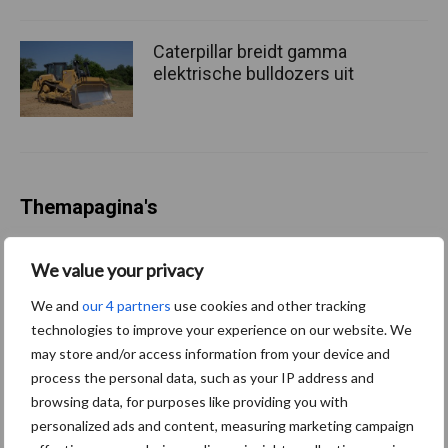
Caterpillar breidt gamma
elektrische bulldozers uit
Themapagina's
Bemesting
Gewas & ruwvoer
Loonwerk activ
We value your privacy
We and
our 4 partners
use cookies and other tracking
technologies to improve your experience on our website. We
may store and/or access information from your device and
process the personal data, such as your IP address and
Compost
Dierlijke mest
browsing data, for purposes like providing you with
personalized ads and content, measuring marketing campaign