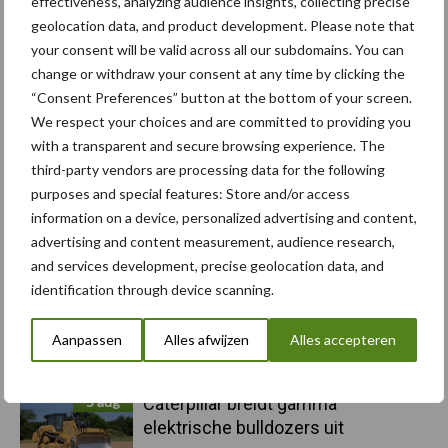
effectiveness, analyzing audience insights, collecting precise
geolocation data, and product development. Please note that
your consent will be valid across all our subdomains. You can
Toon meer
change or withdraw your consent at any time by clicking the
“Consent Preferences” button at the bottom of your screen.
We respect your choices and are committed to providing you
Primaire
with a transparent and secure browsing experience. The
Recent nieuws
Partner nieuws
third-party vendors are processing data for the following
Sidebar
purposes and special features: Store and/or access
6 aug
"Hoge verwachtingen van schijven
information on a device, personalized advertising and content,
voor kouters"
advertising and content measurement, audience research,
and services development, precise geolocation data, and
identification through device scanning.
5 aug
Albourgh Tyres breidt uit naar
nieuwe marktsegmenten
Aanpassen
Alles afwijzen
Alles accepteren
5 aug
Caterpillar breidt gamma
elektrische bulldozers uit