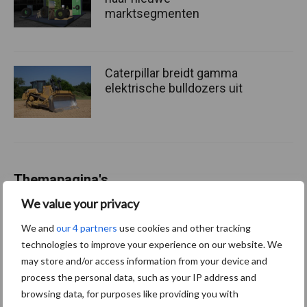
marktsegmenten
Caterpillar breidt gamma
elektrische bulldozers uit
Themapagina's
We value your privacy
Bemesting
Gewas & ruwvoer
Loonwerk activ
We and
our 4 partners
use cookies and other tracking
technologies to improve your experience on our website. We
may store and/or access information from your device and
process the personal data, such as your IP address and
browsing data, for purposes like providing you with
Compost
Dierlijke mest