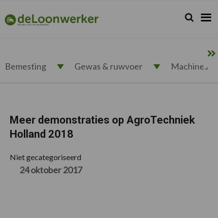
Spring
Door
Spring
Spring
naar
naar
naar
naar
Zoeken...
Zoek
deloonwerker.nl
de
de
de
de
hoofdnavigatie
hoofd
eerste
voettekst
inhoud
sidebar
Bemesting
Gewas & ruwvoer
Machines
Meer demonstraties op AgroTechniek
Holland 2018
Niet gecategoriseerd
24 oktober 2017