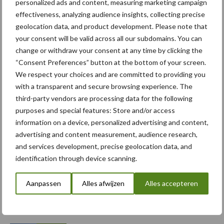
personalized ads and content, measuring marketing campaign
effectiveness, analyzing audience insights, collecting precise
geolocation data, and product development. Please note that
your consent will be valid across all our subdomains. You can
change or withdraw your consent at any time by clicking the
Toon meer
“Consent Preferences” button at the bottom of your screen.
We respect your choices and are committed to providing you
with a transparent and secure browsing experience. The
Primaire
third-party vendors are processing data for the following
Recent nieuws
Partner nieuws
purposes and special features: Store and/or access
Sidebar
information on a device, personalized advertising and content,
6 aug
"Hoge verwachtingen van schijven
advertising and content measurement, audience research,
voor kouters"
and services development, precise geolocation data, and
identification through device scanning.
5 aug
Albourgh Tyres breidt uit naar
Aanpassen
Alles afwijzen
Alles accepteren
nieuwe marktsegmenten