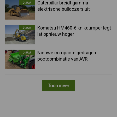
5 aug
Caterpillar breidt gamma
elektrische bulldozers uit
5 aug
Komatsu HM460-6 knikdumper legt
lat opnieuw hoger
5 aug
Nieuwe compacte gedragen
pootcombinatie van AVR
Toon meer