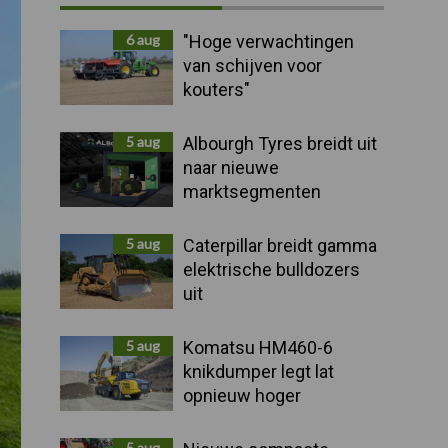
Sidebar
6 aug
"Hoge verwachtingen
van schijven voor
kouters"
5 aug
Albourgh Tyres breidt uit
naar nieuwe
marktsegmenten
5 aug
Caterpillar breidt gamma
elektrische bulldozers
uit
5 aug
Komatsu HM460-6
knikdumper legt lat
opnieuw hoger
5 aug