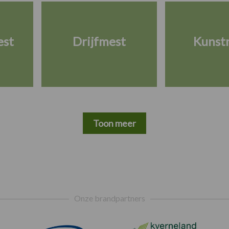
est
Drijfmest
Kunst
Toon meer
Onze brandpartners