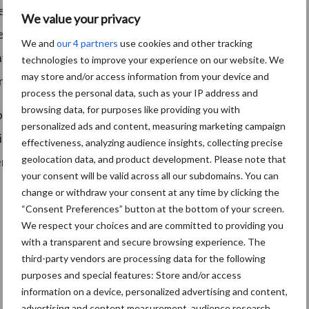
n na inwerkingtreding van de wet direct voorzien van
We value your privacy
erder dan 2025 gebruik willen maken van de
We and
our 4 partners
use cookies and other tracking
nvragen of gebruik willen maken van provinciale
technologies to improve your experience on our website. We
may store and/or access information from your device and
nodig.
process the personal data, such as your IP address and
browsing data, for purposes like providing you with
epassing op landbouwvoertuigen die het erf niet
personalized ads and content, measuring marketing campaign
 voor fruitpluktreinen. De registratie- en
effectiveness, analyzing audience insights, collecting precise
geolocation data, and product development. Please note that
s, motorrijtuigen, mobiele machines en
your consent will be valid across all our subdomains. You can
change or withdraw your consent at any time by clicking the
“Consent Preferences” button at the bottom of your screen.
We respect your choices and are committed to providing you
with a transparent and secure browsing experience. The
third-party vendors are processing data for the following
purposes and special features: Store and/or access
information on a device, personalized advertising and content,
advertising and content measurement, audience research,