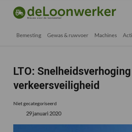
Spring
Door
Spring
Spring
naar
naar
naar
naar
deloonwerker.nl
de
de
de
de
hoofdnavigatie
hoofd
eerste
voettekst
inhoud
sidebar
Bemesting
Gewas & ruwvoer
Machines
Acti
LTO: Snelheidsverhoging 
verkeersveiligheid
Niet gecategoriseerd
29 januari 2020