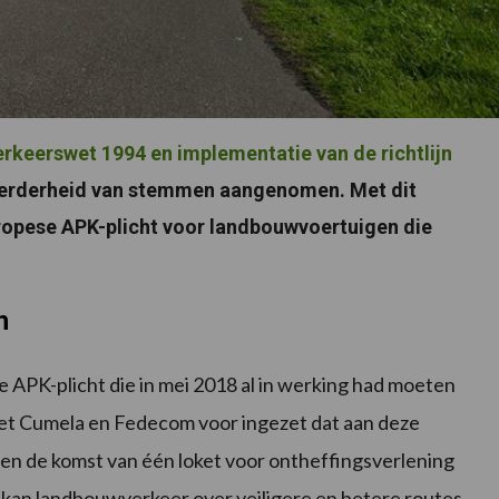
rkeerswet 1994 en implementatie van de richtlijn
eerderheid van stemmen aangenomen
. Met dit
ropese APK-plicht voor landbouwvoertuigen die
h
APK-plicht die in mei 2018 al in werking had moeten
et Cumela en Fedecom voor ingezet dat aan deze
 en de komst van één loket voor ontheffingsverlening
kan landbouwverkeer over veiligere en betere routes