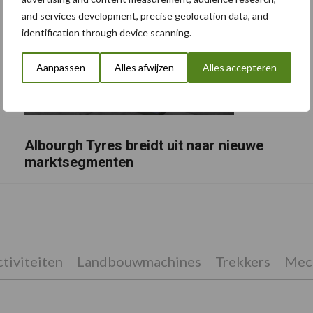
and services development, precise geolocation data, and
identification through device scanning.
Aanpassen
Alles afwijzen
Alles accepteren
Albourgh Tyres breidt uit naar nieuwe
marktsegmenten
tiviteiten
Landbouwmachines
Trekkers
Mech