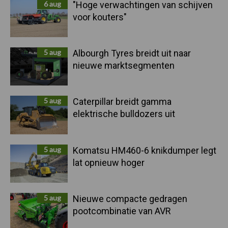
6 aug
"Hoge verwachtingen van schijven
voor kouters"
5 aug
Albourgh Tyres breidt uit naar
nieuwe marktsegmenten
5 aug
Caterpillar breidt gamma
elektrische bulldozers uit
5 aug
Komatsu HM460-6 knikdumper legt
lat opnieuw hoger
5 aug
Nieuwe compacte gedragen
pootcombinatie van AVR