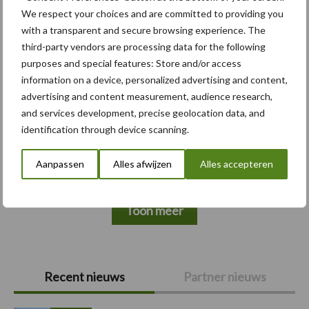
Themapagina's
We respect your choices and are committed to providing you
with a transparent and secure browsing experience. The
Bemesting
Gewas & ruwvoer
Loonwerk activ
third-party vendors are processing data for the following
purposes and special features: Store and/or access
information on a device, personalized advertising and content,
advertising and content measurement, audience research,
and services development, precise geolocation data, and
Compost
Dierlijke mest
identification through device scanning.
Aanpassen
Alles afwijzen
Alles accepteren
Toon meer
Primaire
Recent nieuws
Partner nieuws
Sidebar