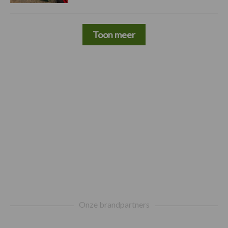
Toon meer
Footer
Onze brandpartners