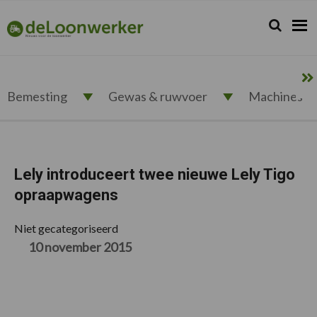
Spring
Door
Spring
Spring
naar
naar
naar
naar
Zoeken...
Zoek
deloonwerker.nl
de
de
de
de
hoofdnavigatie
hoofd
eerste
voettekst
inhoud
sidebar
Bemesting
Gewas & ruwvoer
Machines
Lely introduceert twee nieuwe Lely Tigo
opraapwagens
Niet gecategoriseerd
10 november 2015