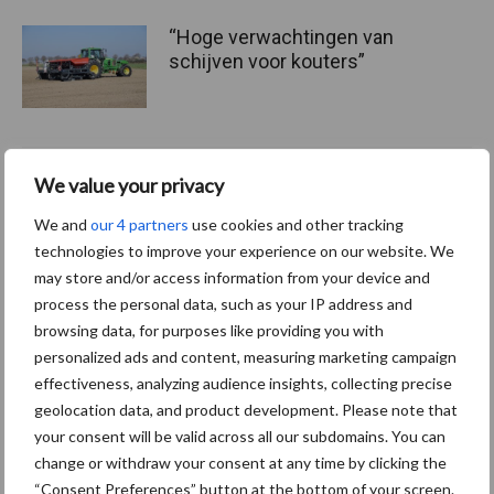
“Hoge verwachtingen van
schijven voor kouters”
Albourgh Tyres breidt uit
We value your privacy
naar nieuwe
We and
our 4 partners
use cookies and other tracking
marktsegmenten
technologies to improve your experience on our website. We
may store and/or access information from your device and
process the personal data, such as your IP address and
Caterpillar breidt gamma
browsing data, for purposes like providing you with
elektrische bulldozers uit
personalized ads and content, measuring marketing campaign
effectiveness, analyzing audience insights, collecting precise
geolocation data, and product development. Please note that
your consent will be valid across all our subdomains. You can
change or withdraw your consent at any time by clicking the
“Consent Preferences” button at the bottom of your screen.