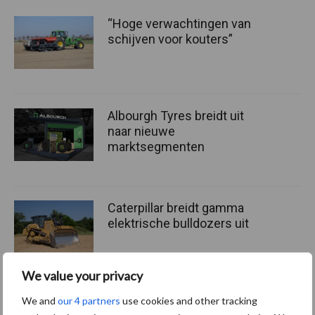
“Hoge verwachtingen van
schijven voor kouters”
Albourgh Tyres breidt uit
naar nieuwe
marktsegmenten
Caterpillar breidt gamma
elektrische bulldozers uit
We value your privacy
We and
our 4 partners
use cookies and other tracking