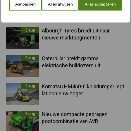
6 aug
"Hoge verwachtingen van schijven
Aanpassen
Alles afwijzen
Alles accepteren
voor kouters"
5 aug
Albourgh Tyres breidt uit naar
nieuwe marktsegmenten
5 aug
Caterpillar breidt gamma
elektrische bulldozers uit
5 aug
Komatsu HM460-6 knikdumper legt
lat opnieuw hoger
5 aug
Nieuwe compacte gedragen
pootcombinatie van AVR