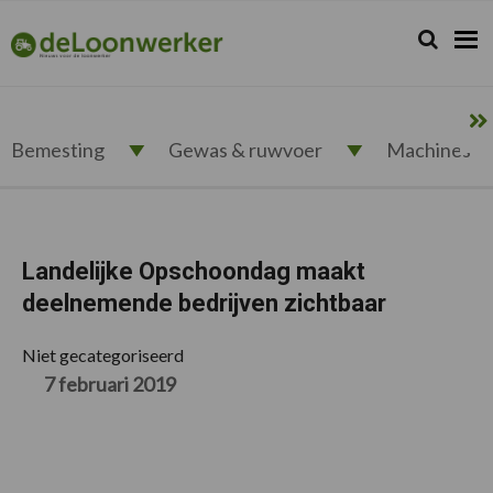
Spring
Door
Spring
Spring
naar
naar
naar
naar
Zoeken...
Zoek
deloonwerker.nl
de
de
de
de
hoofdnavigatie
hoofd
eerste
voettekst
inhoud
sidebar
Bemesting
Gewas & ruwvoer
Machines
Landelijke Opschoondag maakt
deelnemende bedrijven zichtbaar
Niet gecategoriseerd
7 februari 2019