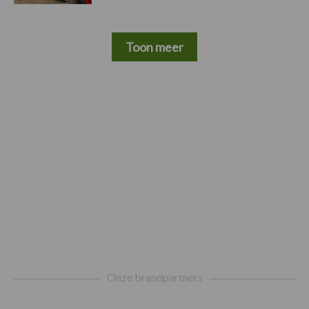
Toon meer
Footer
Onze brandpartners