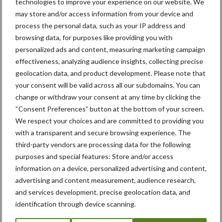
Themapagina's
technologies to improve your experience on our website. We
may store and/or access information from your device and
process the personal data, such as your IP address and
Bemesting
Gewas & ruwvoer
Loonwerk activ
browsing data, for purposes like providing you with
personalized ads and content, measuring marketing campaign
effectiveness, analyzing audience insights, collecting precise
geolocation data, and product development. Please note that
your consent will be valid across all our subdomains. You can
Compost
Dierlijke mest
change or withdraw your consent at any time by clicking the
“Consent Preferences” button at the bottom of your screen.
We respect your choices and are committed to providing you
with a transparent and secure browsing experience. The
third-party vendors are processing data for the following
Toon meer
purposes and special features: Store and/or access
information on a device, personalized advertising and content,
advertising and content measurement, audience research,
Primaire
and services development, precise geolocation data, and
Recent nieuws
Partner nieuws
identification through device scanning.
Sidebar