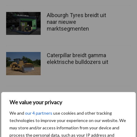
Albourgh Tyres breidt uit
naar nieuwe
marktsegmenten
Caterpillar breidt gamma
elektrische bulldozers uit
We value your privacy
Themapagina's
We and
our 4 partners
use cookies and other tracking
Bemesting
Gewas & ruwvoer
Loonwerk activ
technologies to improve your experience on our website. We
may store and/or access information from your device and
process the personal data, such as your IP address and