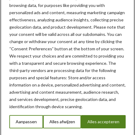
browsing data, for purposes like providing you with
personalized ads and content, measuring marketing campaign
Compost
Dierlijke mest
effectiveness, analyzing audience insights, collecting precise
geolocation data, and product development. Please note that
your consent will be valid across all our subdomains. You can
change or withdraw your consent at any time by clicking the
“Consent Preferences” button at the bottom of your screen.
We respect your choices and are committed to providing you
Toon meer
with a transparent and secure browsing experience. The
third-party vendors are processing data for the following
purposes and special features: Store and/or access
Primaire
information on a device, personalized advertising and content,
Recent nieuws
Partner nieuws
advertising and content measurement, audience research,
Sidebar
and services development, precise geolocation data, and
6 aug
"Hoge verwachtingen van schijven
identification through device scanning.
voor kouters"
Aanpassen
Alles afwijzen
Alles accepteren
5 aug
Albourgh Tyres breidt uit naar