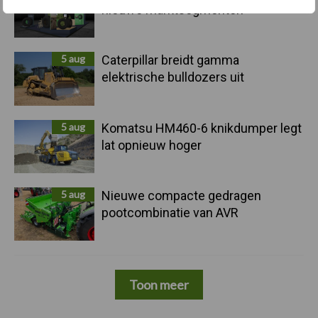
nieuwe marktsegmenten
5 aug
Caterpillar breidt gamma
elektrische bulldozers uit
5 aug
Komatsu HM460-6 knikdumper legt
lat opnieuw hoger
5 aug
Nieuwe compacte gedragen
pootcombinatie van AVR
Toon meer