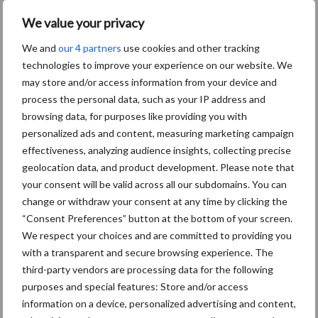
Komatsu HM460-6
We value your privacy
knikdumper legt lat opnieuw
hoger
We and
our 4 partners
use cookies and other tracking
technologies to improve your experience on our website. We
may store and/or access information from your device and
process the personal data, such as your IP address and
browsing data, for purposes like providing you with
Themapagina's
personalized ads and content, measuring marketing campaign
effectiveness, analyzing audience insights, collecting precise
Bemesting
Gewas & ruwvoer
Loonwerk activ
geolocation data, and product development. Please note that
your consent will be valid across all our subdomains. You can
change or withdraw your consent at any time by clicking the
“Consent Preferences” button at the bottom of your screen.
We respect your choices and are committed to providing you
Compost
Dierlijke mest
with a transparent and secure browsing experience. The
third-party vendors are processing data for the following
purposes and special features: Store and/or access
information on a device, personalized advertising and content,