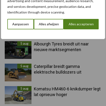
advertising and content measurement, audience research,
and services development, precise geolocation data, and
Toon meer
identification through device scanning.
Aanpassen
Alles afwijzen
Alles accepteren
Primaire
Recent nieuws
Partner nieuws
Sidebar
5 aug
Albourgh Tyres breidt uit naar
nieuwe marktsegmenten
5 aug
Caterpillar breidt gamma
elektrische bulldozers uit
5 aug
Komatsu HM460-6 knikdumper legt
lat opnieuw hoger