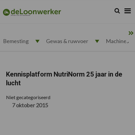
Spring
Door
Spring
Spring
naar
naar
naar
naar
Zoeken...
Zoek
deloonwerker.nl
de
de
de
de
hoofdnavigatie
hoofd
eerste
voettekst
inhoud
sidebar
Bemesting
Gewas & ruwvoer
Machines
Kennisplatform NutriNorm 25 jaar in de
lucht
Niet gecategoriseerd
7 oktober 2015