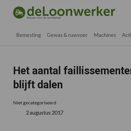
Spring
Door
Spring
Spring
naar
naar
naar
naar
deloonwerker.nl
de
de
de
de
hoofdnavigatie
hoofd
eerste
voettekst
inhoud
sidebar
Bemesting
Gewas & ruwvoer
Machines
Acti
Het aantal faillissemente
blijft dalen
Niet gecategoriseerd
2 augustus 2017