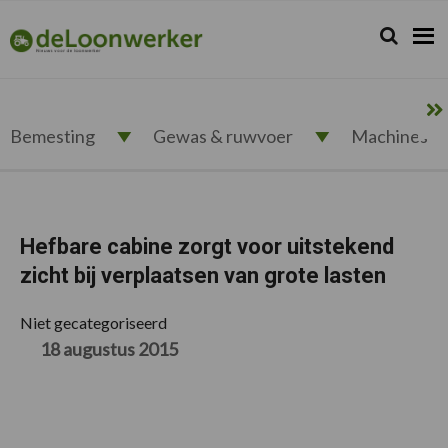
Spring
Door
Spring
Spring
naar
naar
naar
naar
Zoeken...
Zoek
deloonwerker.nl
de
de
de
de
hoofdnavigatie
hoofd
eerste
voettekst
inhoud
sidebar
Bemesting
Gewas & ruwvoer
Machines
Hefbare cabine zorgt voor uitstekend
zicht bij verplaatsen van grote lasten
Niet gecategoriseerd
18 augustus 2015