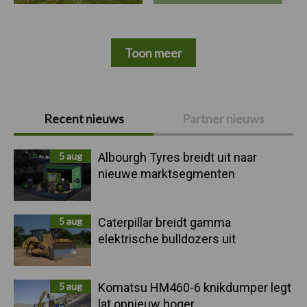
Toon meer
Primaire
Recent nieuws
Partner nieuws
Sidebar
5 aug
Albourgh Tyres breidt uit naar
nieuwe marktsegmenten
5 aug
Caterpillar breidt gamma
elektrische bulldozers uit
5 aug
Komatsu HM460-6 knikdumper legt
lat opnieuw hoger