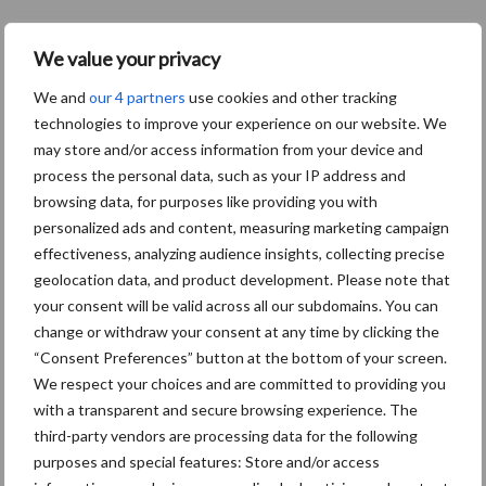
Bekijk de hefbare cabine op
YouTube
.
We value your privacy
Meer informatie
We and
our 4 partners
use cookies and other tracking
Motrac Linde
technologies to improve your experience on our website. We
T.: +31 (0)88 7377800
may store and/or access information from your device and
W.:
www.motraclinde.nl
process the personal data, such as your IP address and
browsing data, for purposes like providing you with
Aanbevolen voor jou!
personalized ads and content, measuring marketing campaign
effectiveness, analyzing audience insights, collecting precise
Albourgh Tyres breidt uit
geolocation data, and product development. Please note that
naar nieuwe
your consent will be valid across all our subdomains. You can
marktsegmenten
change or withdraw your consent at any time by clicking the
“Consent Preferences” button at the bottom of your screen.
We respect your choices and are committed to providing you
with a transparent and secure browsing experience. The
Caterpillar breidt gamma
third-party vendors are processing data for the following
elektrische bulldozers uit
purposes and special features: Store and/or access