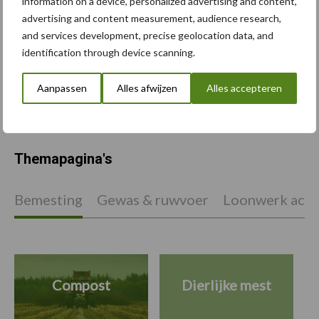
information on a device, personalized advertising and content,
advertising and content measurement, audience research,
and services development, precise geolocation data, and
Komatsu HM460-6
identification through device scanning.
knikdumper legt lat opnieuw
hoger
Aanpassen
Alles afwijzen
Alles accepteren
Themapagina's
Bemesting
Gewas & ruwvoer
Loonwerk activ
Compost
Dierlijke mest