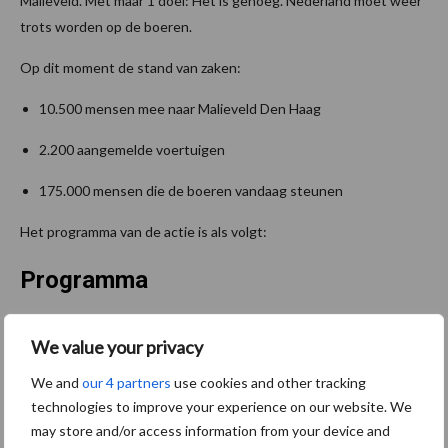
Malieveld. Met maar 1 doel: Het is genoeg. Nederland moet weer
trots worden op de boeren.
Op dit moment de stand van zaken:
10.500 mensen mee naar Malieveld Den Haag
2.200 aangemelde voertuigen
175.000 mensen die de boeren vandaag steunen
Het programma van de actie is als volgt:
Programma
9:00 Malieveld open voor deelnemers actie en publiek,
We value your privacy
externe catering aanwezig, alcoholvrij
We and
our 4 partners
use cookies and other tracking
12:00 – 12:30 ontvangst genodigden, sprekers en partners
technologies to improve your experience on our website. We
may store and/or access information from your device and
13:00 uur Aftrap door de dagvoorzitter