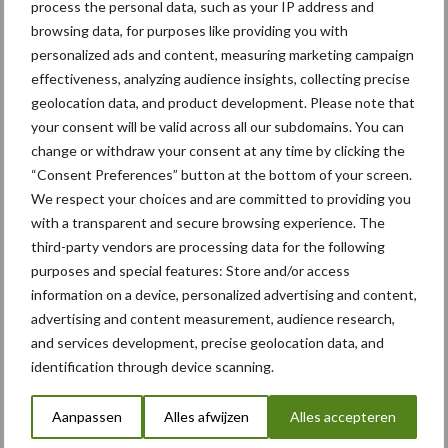
process the personal data, such as your IP address and
browsing data, for purposes like providing you with
13:10 uur Welkomstwoord Bart Kemp
personalized ads and content, measuring marketing campaign
13:20 uur Bart Kemp, Herwaardering Nederlandse Landbouw
effectiveness, analyzing audience insights, collecting precise
geolocation data, and product development. Please note that
13:30 uur Reactie Minister Schouten
your consent will be valid across all our subdomains. You can
change or withdraw your consent at any time by clicking the
13:40 uur Junior bijdrage Anna
“Consent Preferences” button at the bottom of your screen.
13:50 uur Henk Bleker (o.m. voorm. Staatsecretaris v
We respect your choices and are committed to providing you
with a transparent and secure browsing experience. The
Landbouw)
third-party vendors are processing data for the following
14:00 uur Sieta van Keimpema, sector veehouderij
purposes and special features: Store and/or access
information on a device, personalized advertising and content,
14:10 uur Arjen Schuiling, sector akkerbouw
advertising and content measurement, audience research,
and services development, precise geolocation data, and
14:20 uur Mischa Bouwer, jonge boer
identification through device scanning.
14:30 uur Reactie op stellingen door Tweede Kamerleden.
Aanpassen
Alles afwijzen
Alles accepteren
14:45 uur Statement Henk Flipsen Nevedi, namens periferie