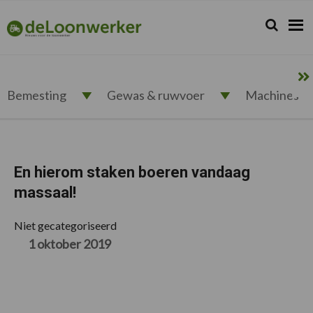
Spring
Door
Spring
Spring
naar
naar
naar
naar
Zoeken...
Zoek
deloonwerker.nl
de
de
de
de
hoofdnavigatie
hoofd
eerste
voettekst
inhoud
sidebar
Bemesting
Gewas & ruwvoer
Machines
En hierom staken boeren vandaag
massaal!
Niet gecategoriseerd
1 oktober 2019