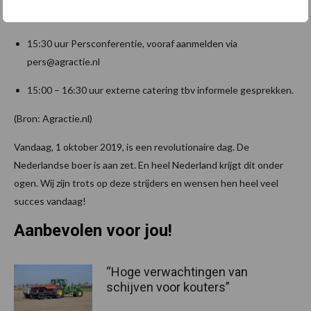
15:00 uur Sluiting en dankwoord Mark van den Oever
15:30 uur Persconferentie, vooraf aanmelden via
pers@agractie.nl
15:00 – 16:30 uur externe catering tbv informele gesprekken.
(Bron: Agractie.nl)
Vandaag, 1 oktober 2019, is een revolutionaire dag. De
Nederlandse boer is aan zet. En heel Nederland krijgt dit onder
ogen. Wij zijn trots op deze strijders en wensen hen heel veel
succes vandaag!
Aanbevolen voor jou!
“Hoge verwachtingen van
schijven voor kouters”