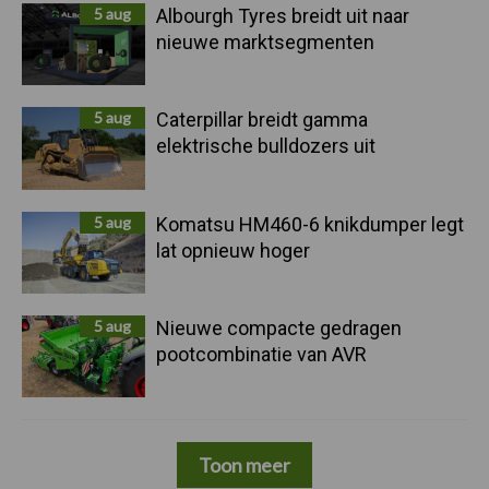
5 aug
Albourgh Tyres breidt uit naar
nieuwe marktsegmenten
5 aug
Caterpillar breidt gamma
elektrische bulldozers uit
5 aug
Komatsu HM460-6 knikdumper legt
lat opnieuw hoger
5 aug
Nieuwe compacte gedragen
pootcombinatie van AVR
Toon meer