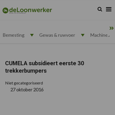
Spring
Door
Spring
Spring
naar
naar
naar
naar
Zoeken...
Zoek
deloonwerker.nl
de
de
de
de
hoofdnavigatie
hoofd
eerste
voettekst
inhoud
sidebar
Bemesting
Gewas & ruwvoer
Machines
CUMELA subsidieert eerste 30
trekkerbumpers
Niet gecategoriseerd
27 oktober 2016