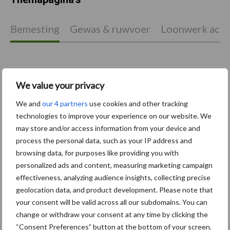
Bemesting
Gewas & ruwvoer
Loonwerk activ
We value your privacy
Compost
Dierlijke mest
We and
our 4 partners
use cookies and other tracking
technologies to improve your experience on our website. We
may store and/or access information from your device and
process the personal data, such as your IP address and
browsing data, for purposes like providing you with
Toon meer
personalized ads and content, measuring marketing campaign
effectiveness, analyzing audience insights, collecting precise
geolocation data, and product development. Please note that
Primaire
your consent will be valid across all our subdomains. You can
Recent nieuws
Partner nieuws
change or withdraw your consent at any time by clicking the
Sidebar
“Consent Preferences” button at the bottom of your screen.