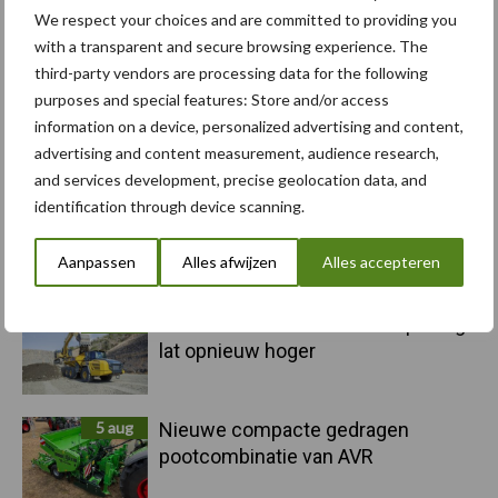
6 aug
"Hoge verwachtingen van schijven
We respect your choices and are committed to providing you
voor kouters"
with a transparent and secure browsing experience. The
third-party vendors are processing data for the following
purposes and special features: Store and/or access
5 aug
Albourgh Tyres breidt uit naar
information on a device, personalized advertising and content,
nieuwe marktsegmenten
advertising and content measurement, audience research,
and services development, precise geolocation data, and
identification through device scanning.
5 aug
Caterpillar breidt gamma
elektrische bulldozers uit
Aanpassen
Alles afwijzen
Alles accepteren
5 aug
Komatsu HM460-6 knikdumper legt
lat opnieuw hoger
5 aug
Nieuwe compacte gedragen
pootcombinatie van AVR