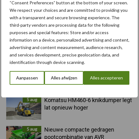
Sidebar
“Consent Preferences” button at the bottom of your screen.
We respect your choices and are committed to providing you
6 aug
"Hoge verwachtingen van schijven
with a transparent and secure browsing experience. The
voor kouters"
third-party vendors are processing data for the following
purposes and special features: Store and/or access
information on a device, personalized advertising and content,
5 aug
Albourgh Tyres breidt uit naar
advertising and content measurement, audience research,
nieuwe marktsegmenten
and services development, precise geolocation data, and
identification through device scanning.
5 aug
Caterpillar breidt gamma
elektrische bulldozers uit
Aanpassen
Alles afwijzen
Alles accepteren
5 aug
Komatsu HM460-6 knikdumper legt
lat opnieuw hoger
5 aug
Nieuwe compacte gedragen
pootcombinatie van AVR