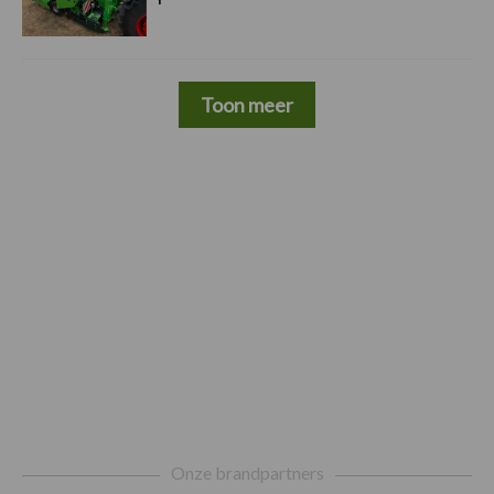
Toon meer
Footer
Onze brandpartners