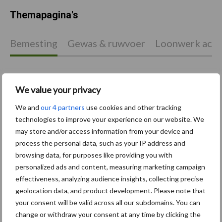
Themapagina's
Bemesting
Gewas & ruwvoer
Loonwerk activ
We value your privacy
Compost
Dierlijke mest
We and
our 4 partners
use cookies and other tracking
technologies to improve your experience on our website. We
may store and/or access information from your device and
process the personal data, such as your IP address and
browsing data, for purposes like providing you with
Toon meer
personalized ads and content, measuring marketing campaign
effectiveness, analyzing audience insights, collecting precise
geolocation data, and product development. Please note that
your consent will be valid across all our subdomains. You can
Primaire
Recent nieuws
Partner nieuws
change or withdraw your consent at any time by clicking the