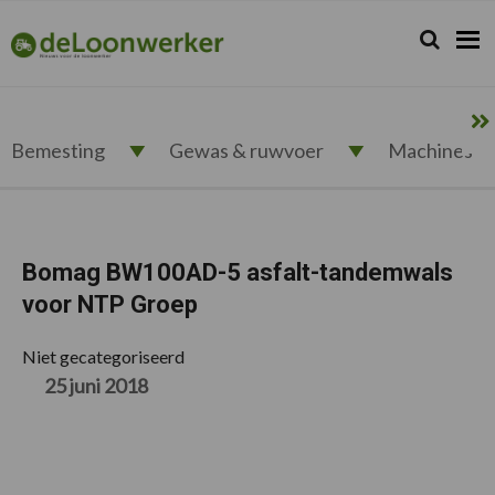
Spring
Door
Spring
Spring
naar
naar
naar
naar
Zoeken...
Zoek
deloonwerker.nl
de
de
de
de
hoofdnavigatie
hoofd
eerste
voettekst
inhoud
sidebar
Bemesting
Gewas & ruwvoer
Machines
Bomag BW100AD-5 asfalt-tandemwals
voor NTP Groep
Niet gecategoriseerd
25 juni 2018