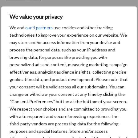
We value your privacy
Caterpillar breidt gamma
elektrische bulldozers uit
We and
our 4 partners
use cookies and other tracking
technologies to improve your experience on our website. We
may store and/or access information from your device and
process the personal data, such as your IP address and
browsing data, for purposes like providing you with
personalized ads and content, measuring marketing campaign
Themapagina's
effectiveness, analyzing audience insights, collecting precise
geolocation data, and product development. Please note that
Bemesting
Gewas & ruwvoer
Loonwerk activ
your consent will be valid across all our subdomains. You can
change or withdraw your consent at any time by clicking the
“Consent Preferences” button at the bottom of your screen.
We respect your choices and are committed to providing you
with a transparent and secure browsing experience. The
Compost
Dierlijke mest
third-party vendors are processing data for the following
purposes and special features: Store and/or access