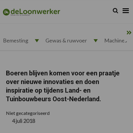
Spring
Door
Spring
Spring
naar
naar
naar
naar
Zoeken...
Zoek
deloonwerker.nl
de
de
de
de
hoofdnavigatie
hoofd
eerste
voettekst
inhoud
sidebar
Bemesting
Gewas & ruwvoer
Machines
Boeren blijven komen voor een praatje
over nieuwe innovaties en doen
inspiratie op tijdens Land- en
Tuinbouwbeurs Oost-Nederland.
Niet gecategoriseerd
4 juli 2018