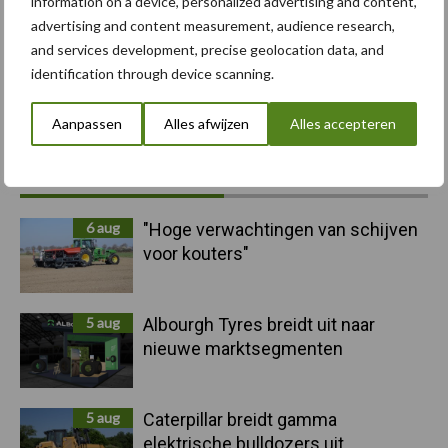
information on a device, personalized advertising and content,
advertising and content measurement, audience research,
and services development, precise geolocation data, and
identification through device scanning.
Toon meer
Aanpassen
Alles afwijzen
Alles accepteren
Primaire
Recent nieuws
Partner nieuws
Sidebar
6 aug
"Hoge verwachtingen van schijven
voor kouters"
5 aug
Albourgh Tyres breidt uit naar
nieuwe marktsegmenten
5 aug
Caterpillar breidt gamma
elektrische bulldozers uit