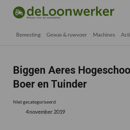
Spring
Door
Spring
Spring
naar
naar
naar
naar
deloonwerker.nl
de
de
de
de
hoofdnavigatie
hoofd
eerste
voettekst
inhoud
sidebar
Bemesting
Gewas & ruwvoer
Machines
Acti
Biggen Aeres Hogeschool
Boer en Tuinder
Niet gecategoriseerd
4 november 2019