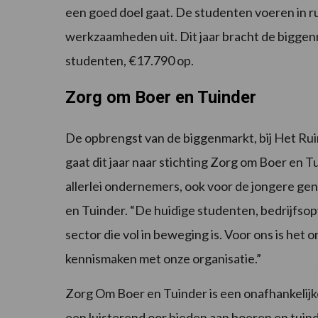
een goed doel gaat. De studenten voeren in ru
werkzaamheden uit. Dit jaar bracht de biggenm
studenten, €17.790 op.
Zorg om Boer en Tuinder
De opbrengst van de biggenmarkt, bij Het Ru
gaat dit jaar naar stichting Zorg om Boer en Tuin
allerlei ondernemers, ook voor de jongere gene
en Tuinder. “De huidige studenten, bedrijfsop
sector die vol in beweging is. Voor ons is het 
kennismaken met onze organisatie.”
Zorg Om Boer en Tuinder is een onafhankelijke 
een luisterend oor bieden aan boeren en tuind