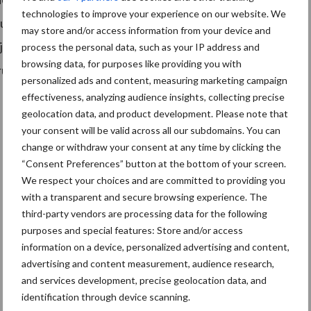
technologies to improve your experience on our website. We
ituatie of met andere vragen worstelen kunnen bij Zorg
may store and/or access information from your device and
n ontzettend blij met deze gift die we door de
process the personal data, such as your IP address and
browsing data, for purposes like providing you with
bruiken om juist met de jongere generatie meer
personalized ads and content, measuring marketing campaign
effectiveness, analyzing audience insights, collecting precise
geolocation data, and product development. Please note that
your consent will be valid across all our subdomains. You can
change or withdraw your consent at any time by clicking the
“Consent Preferences” button at the bottom of your screen.
We respect your choices and are committed to providing you
with a transparent and secure browsing experience. The
third-party vendors are processing data for the following
purposes and special features: Store and/or access
information on a device, personalized advertising and content,
advertising and content measurement, audience research,
and services development, precise geolocation data, and
identification through device scanning.