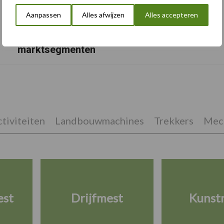
Aanpassen
Alles afwijzen
Alles accepteren
Albourgh Tyres breidt uit naar nieuwe
marktsegmenten
tiviteiten
Landbouwmachines
Trekkers
Mech
est
Drijfmest
Kunst