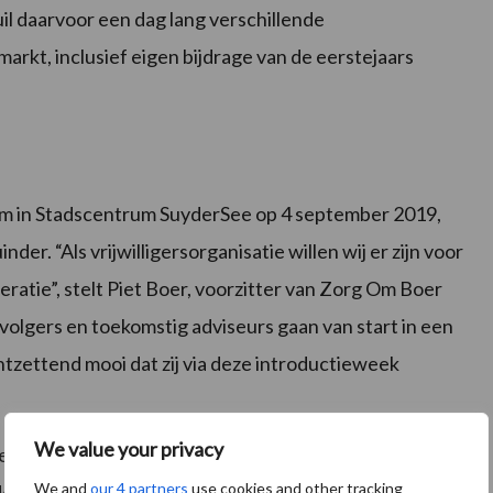
il daarvoor een dag lang verschillende
arkt, inclusief eigen bijdrage van de eerstejaars
im in Stadscentrum SuyderSee op 4 september 2019,
der. “Als vrijwilligersorganisatie willen wij er zijn voor
ratie”, stelt Piet Boer, voorzitter van Zorg Om Boer
volgers en toekomstig adviseurs gaan van start in een
ontzettend mooi dat zij via deze introductieweek
We value your privacy
organisatie met vrijwilligers in heel Nederland die
We and
our 4 partners
use cookies and other tracking
ers. Ondernemers die twijfelen over de richting van