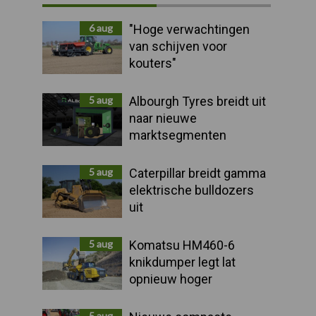
Sidebar
6 aug
"Hoge verwachtingen
van schijven voor
kouters"
5 aug
Albourgh Tyres breidt uit
naar nieuwe
marktsegmenten
5 aug
Caterpillar breidt gamma
elektrische bulldozers
uit
5 aug
Komatsu HM460-6
knikdumper legt lat
opnieuw hoger
5 aug