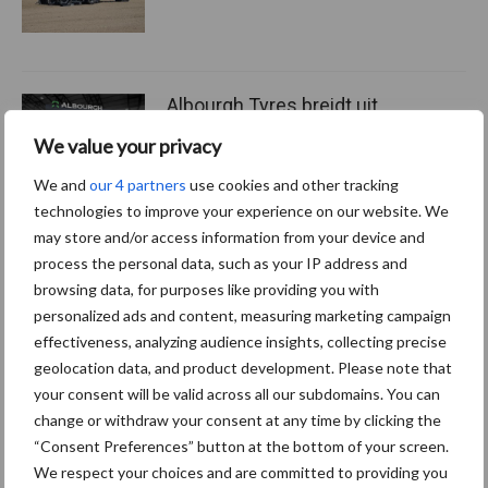
Albourgh Tyres breidt uit
naar nieuwe
We value your privacy
marktsegmenten
We and
our 4 partners
use cookies and other tracking
technologies to improve your experience on our website. We
may store and/or access information from your device and
Caterpillar breidt gamma
process the personal data, such as your IP address and
elektrische bulldozers uit
browsing data, for purposes like providing you with
personalized ads and content, measuring marketing campaign
effectiveness, analyzing audience insights, collecting precise
geolocation data, and product development. Please note that
your consent will be valid across all our subdomains. You can
Themapagina's
change or withdraw your consent at any time by clicking the
“Consent Preferences” button at the bottom of your screen.
We respect your choices and are committed to providing you
Bemesting
Gewas & ruwvoer
Loonwerk activ