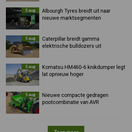
5 aug
Albourgh Tyres breidt uit naar
nieuwe marktsegmenten
5 aug
Caterpillar breidt gamma
elektrische bulldozers uit
5 aug
Komatsu HM460-6 knikdumper legt
lat opnieuw hoger
5 aug
Nieuwe compacte gedragen
pootcombinatie van AVR
Toon meer