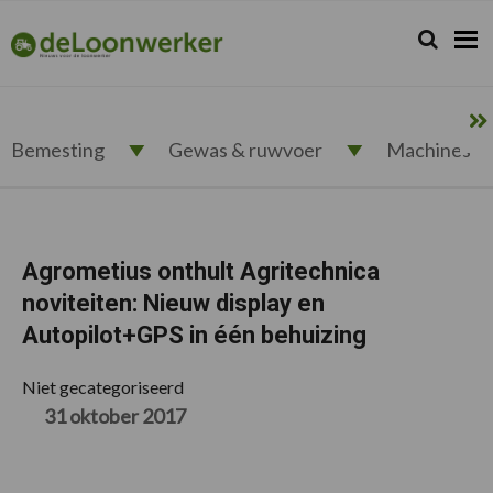
Spring
Door
Spring
Spring
naar
naar
naar
naar
Zoeken...
Zoek
deloonwerker.nl
de
de
de
de
hoofdnavigatie
hoofd
eerste
voettekst
inhoud
sidebar
Bemesting
Gewas & ruwvoer
Machines
Agrometius onthult Agritechnica
noviteiten: Nieuw display en
Autopilot+GPS in één behuizing
Niet gecategoriseerd
31 oktober 2017