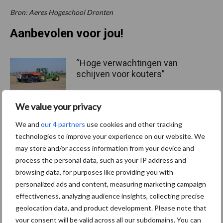
Bron: Aeres Hogeschool Dronten
Aanbevolen voor jou!
“Hoge verwachtingen van
schijven voor kouters”
We value your privacy
We and
our 4 partners
use cookies and other tracking
Albourgh Tyres breidt uit
technologies to improve your experience on our website. We
naar nieuwe
may store and/or access information from your device and
marktsegmenten
process the personal data, such as your IP address and
browsing data, for purposes like providing you with
personalized ads and content, measuring marketing campaign
Caterpillar breidt gamma
effectiveness, analyzing audience insights, collecting precise
elektrische bulldozers uit
geolocation data, and product development. Please note that
your consent will be valid across all our subdomains. You can