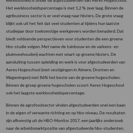
werkloosheid is onder de afgestudeerden van Aeres Hogeschool.
Het werkloosheidspercentage is met 1,2 % zeer laag. Binnen de
agribusiness sector is er veel vraag naar hbo’ers. De grote vraag
blijkt ook uit het feit dat veel studenten al tijdens hun laatste
studiejaar door toekomstige werkgevers worden benaderd. Dat
biedt voldoende perspectieven voor studenten die een groene
hbo-studie volgen. Met name de tuinbouw en de varkens- en
pluimveehouderij wachten met smart op groene hbo’ers. De
aansluiting tussen opleiding en werk is voor afgestudeerden van
Aeres Hogeschool (met vestigingen in Almere, Dronten en
Wageningen) met 86% het beste van de groene hogescholen.
Binnen de groep groene hogescholen scoort Aeres Hogeschool
ook het laagste werkloosheidspercentage.
Binnen de agrofoodsector vinden afgestudeerden snel een baan
in de eigen of verwante richting en op hbo-niveau. De resultaten
zijn afkomstig uit de HBO-Monitor 2017, een jaarlijks onderzoek
naar de arbeidsmarktpositie van afgestudeerde hbo-studenten.