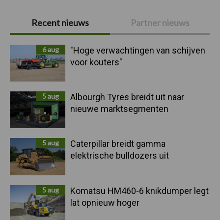
Primaire
Recent nieuws
Partner nieuws
Sidebar
6 aug
"Hoge verwachtingen van schijven
voor kouters"
5 aug
Albourgh Tyres breidt uit naar
nieuwe marktsegmenten
5 aug
Caterpillar breidt gamma
elektrische bulldozers uit
5 aug
Komatsu HM460-6 knikdumper legt
lat opnieuw hoger