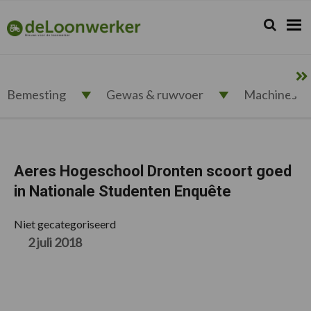
Spring
Door
Spring
Spring
naar
naar
naar
naar
Zoeken...
Zoek
deloonwerker.nl
de
de
de
de
hoofdnavigatie
hoofd
eerste
voettekst
inhoud
sidebar
Bemesting
Gewas & ruwvoer
Machines
Aeres Hogeschool Dronten scoort goed
in Nationale Studenten Enquête
Niet gecategoriseerd
2 juli 2018