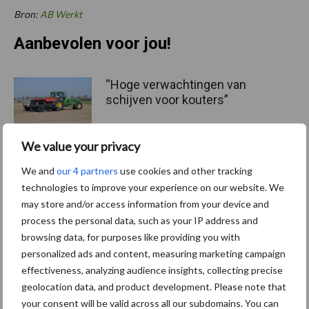
Bron:
AB Werkt
Aanbevolen voor jou!
“Hoge verwachtingen van
schijven voor kouters”
We value your privacy
We and
our 4 partners
use cookies and other tracking
Albourgh Tyres breidt uit
technologies to improve your experience on our website. We
naar nieuwe
may store and/or access information from your device and
marktsegmenten
process the personal data, such as your IP address and
browsing data, for purposes like providing you with
personalized ads and content, measuring marketing campaign
Caterpillar breidt gamma
effectiveness, analyzing audience insights, collecting precise
elektrische bulldozers uit
geolocation data, and product development. Please note that
your consent will be valid across all our subdomains. You can