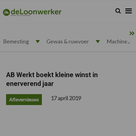
Spring
Door
Spring
Spring
naar
naar
naar
naar
Zoeken...
Zoek
deloonwerker.nl
de
de
de
de
hoofdnavigatie
hoofd
eerste
voettekst
inhoud
sidebar
Bemesting
Gewas & ruwvoer
Machines
AB Werkt boekt kleine winst in
enerverend jaar
17 april 2019
Aflevernieuws