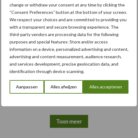
change or withdraw your consent at any time by clicking the
“Consent Preferences” button at the bottom of your screen.
We respect your choices and are committed to providing you
with a transparent and secure browsing experience. The
Themapagina's
third-party vendors are processing data for the following
purposes and special features: Store and/or access
Bemesting
Gewas & ruwvoer
Loonwerk activ
information on a device, personalized advertising and content,
advertising and content measurement, audience research,
and services development, precise geolocation data, and
identification through device scanning.
Compost
Dierlijke mest
Aanpassen
Alles afwijzen
Alles accepteren
Toon meer