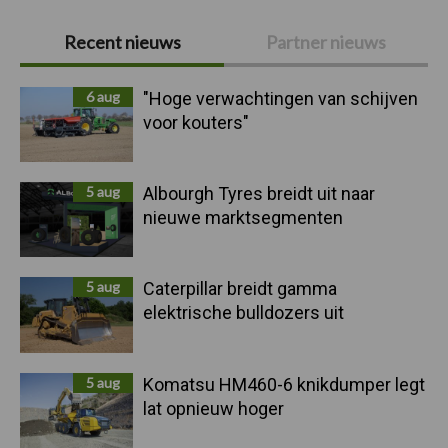
Primaire
Recent nieuws
Partner nieuws
Sidebar
6 aug
"Hoge verwachtingen van schijven
voor kouters"
5 aug
Albourgh Tyres breidt uit naar
nieuwe marktsegmenten
5 aug
Caterpillar breidt gamma
elektrische bulldozers uit
5 aug
Komatsu HM460-6 knikdumper legt
lat opnieuw hoger