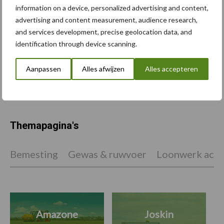
strategische investering
information on a device, personalized advertising and content,
advertising and content measurement, audience research,
and services development, precise geolocation data, and
identification through device scanning.
“Bouwen met je hart”
Aanpassen
Alles afwijzen
Alles accepteren
Themapagina's
Bemesting
Gewas & ruwvoer
Loonwerk activ
Amazone
Joskin