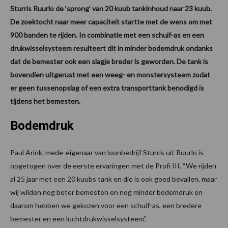
Sturris Ruurlo de ‘sprong’ van 20 kuub tankinhoud naar 23 kuub.
De zoektocht naar meer capaciteit startte met de wens om met
900 banden te rijden. In combinatie met een schuif-as en een
drukwisselsysteem resulteert dit in minder bodemdruk ondanks
dat de bemester ook een slagje breder is geworden. De tank is
bovendien uitgerust met een weeg- en monstersysteem zodat
er geen tussenopslag of een extra transporttank benodigd is
tijdens het bemesten.
Bodemdruk
Paul Arink, mede-eigenaar van loonbedrijf Sturris uit Ruurlo is
opgetogen over de eerste ervaringen met de Profi III. “We rijden
al 25 jaar met een 20 kuubs tank en die is ook goed bevallen, maar
wij wilden nog beter bemesten en nog minder bodemdruk en
daarom hebben we gekozen voor een schuif-as, een bredere
bemester en een luchtdrukwisselsysteem”.