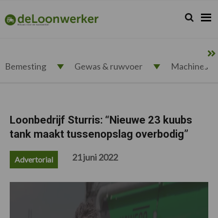
Spring
Door
Spring
Spring
naar
naar
naar
naar
Zoeken...
Zoek
deloonwerker.nl
de
de
de
de
hoofdnavigatie
hoofd
eerste
voettekst
inhoud
sidebar
Bemesting
Gewas & ruwvoer
Machines
Loonbedrijf Sturris: “Nieuwe 23 kuubs
tank maakt tussenopslag overbodig”
21 juni 2022
Advertorial