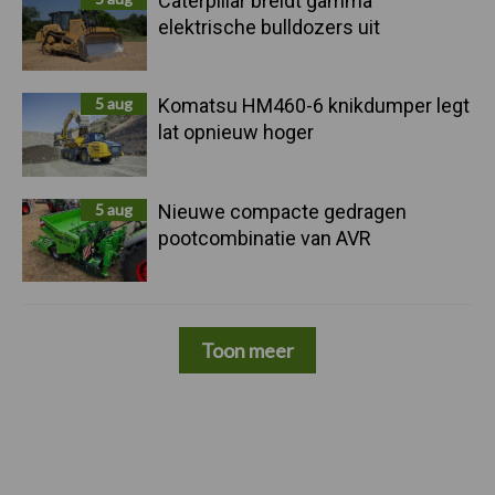
Caterpillar breidt gamma
elektrische bulldozers uit
5 aug
Komatsu HM460-6 knikdumper legt
lat opnieuw hoger
5 aug
Nieuwe compacte gedragen
pootcombinatie van AVR
Toon meer