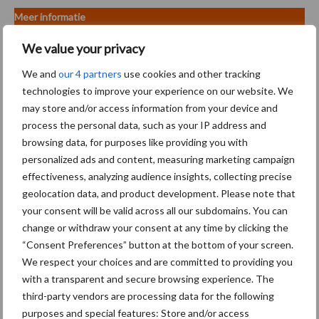
Meer informatie
Bent u ook benieuwd wat KAWECO u voor waarde kan bieden?
We value your privacy
Neem contact op met Nick Selman.
We and
our 4 partners
use cookies and other tracking
technologies to improve your experience on our website. We
T:
+31(0)6 55 89 87 25
may store and/or access information from your device and
E:
nick.selman@kaweco.com
process the personal data, such as your IP address and
W:
www.kaweco.com
browsing data, for purposes like providing you with
Aanbevolen voor jou! advertorial
personalized ads and content, measuring marketing campaign
effectiveness, analyzing audience insights, collecting precise
geolocation data, and product development. Please note that
Stoter Truck en Trailer
your consent will be valid across all our subdomains. You can
importeur van
change or withdraw your consent at any time by clicking the
Schwarzmüller in Nederland
“Consent Preferences” button at the bottom of your screen.
We respect your choices and are committed to providing you
with a transparent and secure browsing experience. The
Duijndam Machines:
third-party vendors are processing data for the following
Tweedehands machines als
purposes and special features: Store and/or access