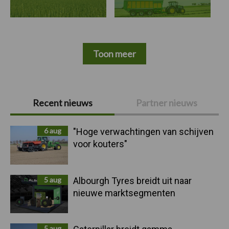
Toon meer
Primaire
Recent nieuws
Partner nieuws
Sidebar
6 aug
"Hoge verwachtingen van schijven
voor kouters"
5 aug
Albourgh Tyres breidt uit naar
nieuwe marktsegmenten
5 aug