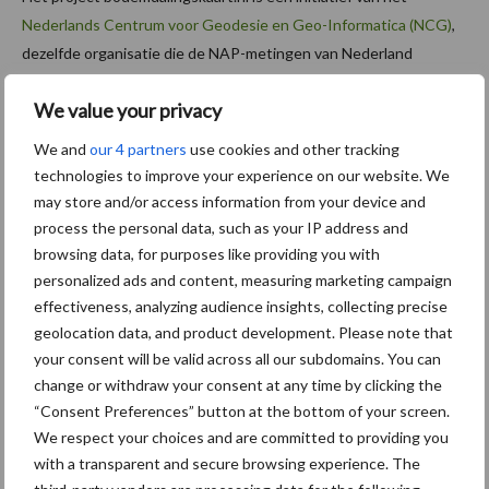
Nederlands Centrum voor Geodesie en Geo-Informatica (NCG)
,
dezelfde organisatie die de NAP-metingen van Nederland
initieerde, het eerste continue GPS-netwerk van Nederland
We value your privacy
heeft ontworpen, en die aan de wieg stond van het actuele
hoogtemodel van Nederland (AHN). Verschillende universiteiten,
We and
our 4 partners
use cookies and other tracking
kennisinstituten en bedrijven dragen bij aan het resultaat: TU
technologies to improve your experience on our website. We
Delft, KNMI, Hogeschool Utrecht, Universiteit Twente, SkyGeo,
may store and/or access information from your device and
en 06-GPS.
process the personal data, such as your IP address and
browsing data, for purposes like providing you with
Bron:
TU Delft
personalized ads and content, measuring marketing campaign
effectiveness, analyzing audience insights, collecting precise
Aanbevolen voor jou!
geolocation data, and product development. Please note that
your consent will be valid across all our subdomains. You can
Machines en werktuigen
change or withdraw your consent at any time by clicking the
gewild doelwit criminelen
“Consent Preferences” button at the bottom of your screen.
We respect your choices and are committed to providing you
with a transparent and secure browsing experience. The