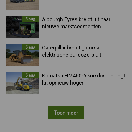
5 aug
Albourgh Tyres breidt uit naar
nieuwe marktsegmenten
5 aug
Caterpillar breidt gamma
elektrische bulldozers uit
5 aug
Komatsu HM460-6 knikdumper legt
lat opnieuw hoger
Toon meer