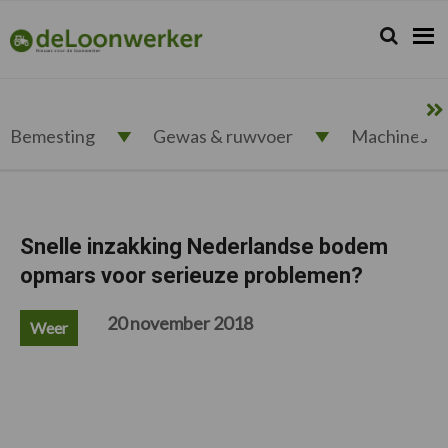
Spring
Door
Spring
Spring
naar
naar
naar
naar
Zoeken...
Zoek
deloonwerker.nl
de
de
de
de
hoofdnavigatie
hoofd
eerste
voettekst
inhoud
sidebar
Bemesting
Gewas & ruwvoer
Machines
Snelle inzakking Nederlandse bodem
opmars voor serieuze problemen?
20 november 2018
Weer