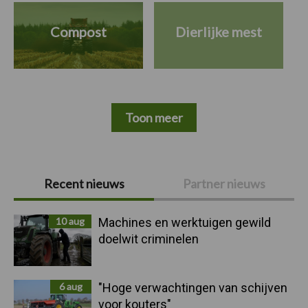
Compost
Dierlijke mest
Toon meer
Primaire
Recent nieuws
Partner nieuws
Sidebar
10 aug
Machines en werktuigen gewild
doelwit criminelen
6 aug
"Hoge verwachtingen van schijven
voor kouters"