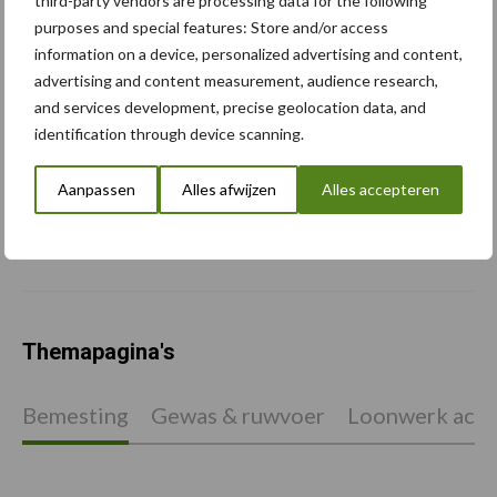
third-party vendors are processing data for the following
purposes and special features: Store and/or access
“Hoge verwachtingen van
information on a device, personalized advertising and content,
schijven voor kouters”
advertising and content measurement, audience research,
and services development, precise geolocation data, and
identification through device scanning.
Albourgh Tyres breidt uit
Aanpassen
Alles afwijzen
Alles accepteren
naar nieuwe
marktsegmenten
Themapagina's
Bemesting
Gewas & ruwvoer
Loonwerk activ